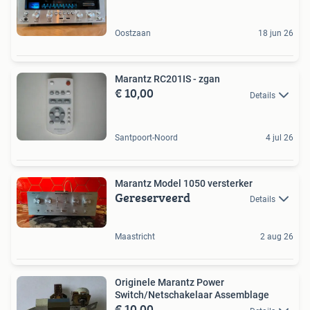
Oostzaan
18 jun 26
Marantz RC201IS - zgan
€ 10,00
Details
Santpoort-Noord
4 jul 26
Marantz Model 1050 versterker
Gereserveerd
Details
Maastricht
2 aug 26
Originele Marantz Power
Switch/Netschakelaar Assemblage
€ 10,00