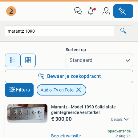
Audio, Tv en Foto
Sorteer op
Alle afstanden…
Bewaar je zoekopdracht
Filters
Audio, Tv en Foto
Marantz - Model 1090 Solid state
geïntegreerde versterker
€ 300,00
Details
Topadvertentie
Bezoek website
2 aug 26