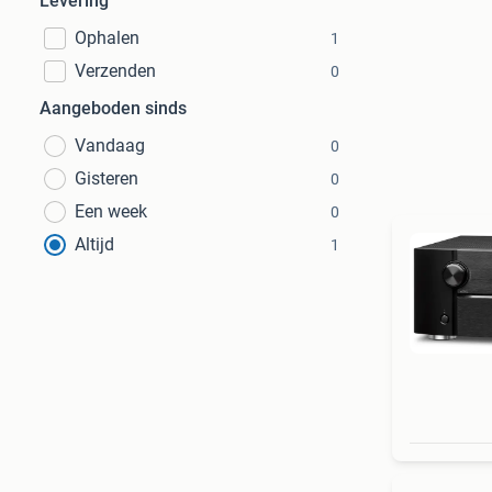
Levering
Ophalen
1
Verzenden
0
Aangeboden sinds
Vandaag
0
Gisteren
0
Een week
0
Altijd
1