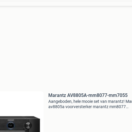
Marantz AV8805A-mm8077-mm7055
Aangeboden, hele mooie set van marantz! Ma
av8805a voorversterker marantz mm8077
eindversterker marantz mm7055 eindversterk
spelend te horen! Doos en facturen erbij alleen
7055 heeft geen do