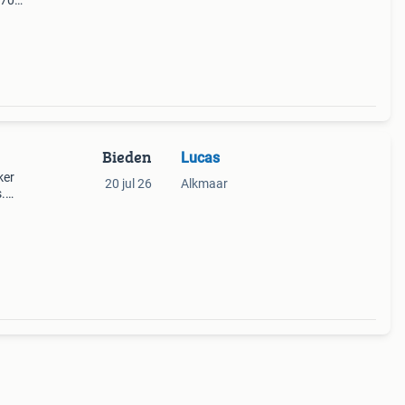
;70
en
et li
Bieden
Lucas
ker
20 jul 26
Alkmaar
.
r
en