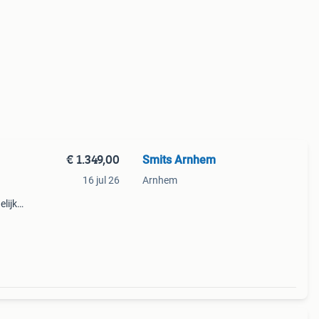
€ 1.349,00
Smits Arnhem
16 jul 26
Arnhem
elijk)
 Vraag