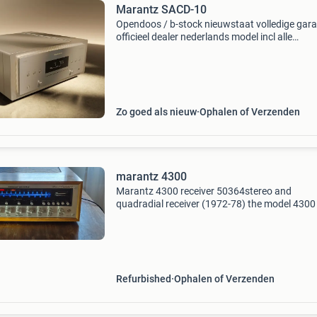
Marantz SACD-10
Opendoos / b-stock nieuwstaat volledige gara
officieel dealer nederlands model incl alle
toebehoren kleur : gold adviesprijs 12.000,00 
neem contact op voor meer informatie vragen
dit of
Zo goed als nieuw
Ophalen of Verzenden
marantz 4300
Marantz 4300 receiver 50364stereo and
quadradial receiver (1972-78) the model 4300 
high quality stereo and quadradial receiver
developed by marantz, a name famous for qua
in the audio compone
Refurbished
Ophalen of Verzenden