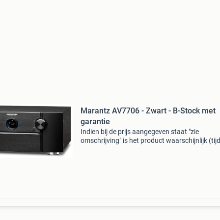
Marantz AV7706 - Zwart - B-Stock met
garantie
Indien bij de prijs aangegeven staat "zie
omschrijving" is het product waarschijnlijk (tijd
niet meer beschikbaar of reeds gereserveerd.
in dit geval naar de mogelijkheden voor e