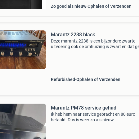
Zo goed als nieuw
Ophalen of Verzenden
Marantz 2238 black
Deze marantz 2238 is een bijzondere zwarte
uitvoering ook de omhuizing is zwart en dat g
een prachtig effect met de chrome knoppen
uiteraard is dit apparaat volledig nagekeken e
voorzien van nieu
Refurbished
Ophalen of Verzenden
Marantz PM78 service gehad
Ik heb hem naar service gebracht en 80 euro
betaald. Dus is weer zo als nieuw.