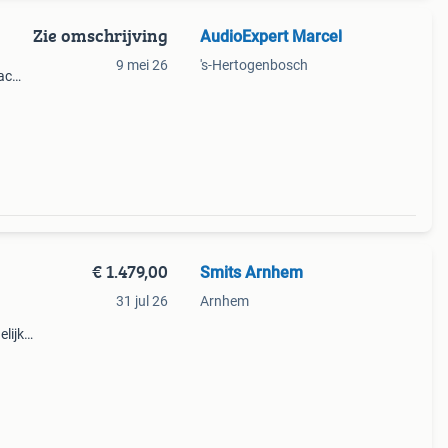
Zie omschrijving
AudioExpert Marcel
9 mei 26
's-Hertogenbosch
dac
eem
it of
€ 1.479,00
Smits Arnhem
31 jul 26
Arnhem
elijk)
 Vraag