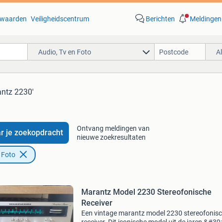
waarden
Veiligheidscentrum
Berichten
Meldingen
Audio, Tv en Foto
A
antz 2230'
Ontvang meldingen van
r je zoekopdracht
nieuwe zoekresultaten
 Foto
Marantz Model 2230 Stereofonische
Receiver
Een vintage marantz model 2230 stereofonis