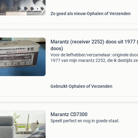
Zo goed als nieuw
Ophalen of Verzenden
Marantz (receiver 2252) doos uit 1977 
doos)
Voor de liefhebber/verzamelaar: originele doos
1977 van mijn marantz 2252, die ik destijds ze
nieuw heb aangekocht. In goede staat, wel wa
geschreven (zichtbaar op de foto&#39;s). Het
Gebruikt
Ophalen of Verzenden
Marantz CD7300
Speelt perfect en nog in goede staat.