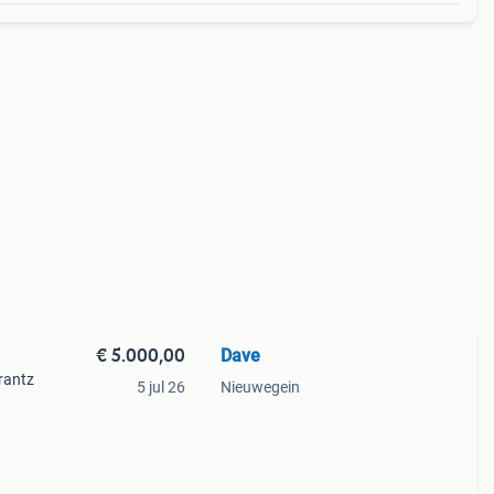
€ 5.000,00
Dave
rantz
5 jul 26
Nieuwegein
er
 de