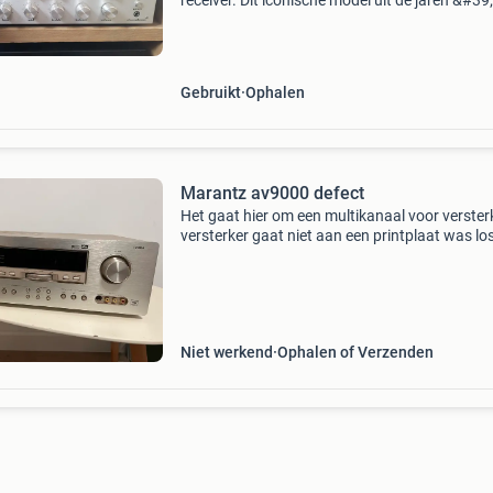
receiver. Dit iconische model uit de jaren &#39
staat bekend om zijn warme geluidskwaliteit 
robuuste bouw. De receiver is in goede staat, m
Gebruikt
Ophalen
Marantz av9000 defect
Het gaat hier om een multikanaal voor verster
versterker gaat niet aan een printplaat was los
Heb deze weer gemonteerd maar de versterke
werkt nog niet. Ziet er niet uit dat hij onderdel
mist.
Niet werkend
Ophalen of Verzenden