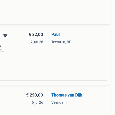
€ 32,00
Paul
(lege
7 jun 26
Tervuren, BE
 uit
lf
t op
 ga
€ 250,00
Thomas van Dijk
6 jul 26
Veendam