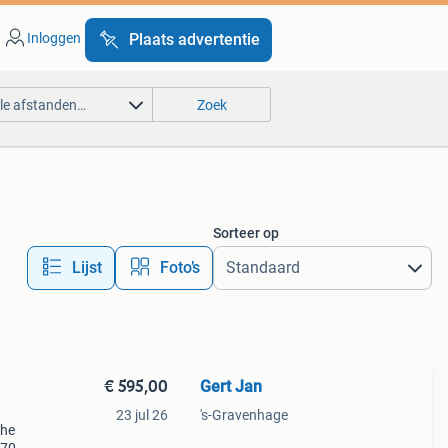
Inloggen
Plaats advertentie
lle afstanden…
Zoek
Sorteer op
Lijst
Foto’s
€ 595,00
Gert Jan
23 jul 26
's-Gravenhage
che