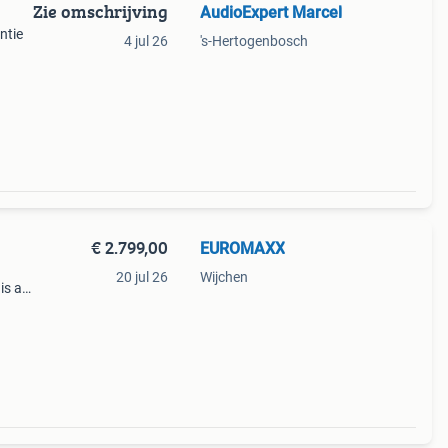
Zie omschrijving
AudioExpert Marcel
ntie
4 jul 26
's-Hertogenbosch
Euro
 over
€ 2.799,00
EUROMAXX
20 jul 26
Wijchen
is a
lity