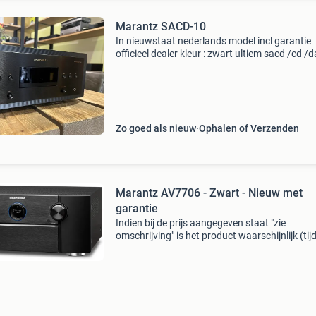
Marantz SACD-10
In nieuwstaat nederlands model incl garantie
officieel dealer kleur : zwart ultiem sacd /cd /
gewicht 33kg !! Adviesprijs 12.000,00 Euro n
contact op voor meer informatie vragen over d
ande
Zo goed als nieuw
Ophalen of Verzenden
Marantz AV7706 - Zwart - Nieuw met
garantie
Indien bij de prijs aangegeven staat "zie
omschrijving" is het product waarschijnlijk (tijd
niet meer beschikbaar of reeds gereserveerd.
in dit geval naar de mogelijkheden voor e