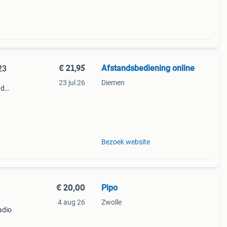
€ 21,95
Afstandsbediening online
23
23 jul 26
Diemen
ad
opie
 maar
Bezoek website
€ 20,00
Pipo
4 aug 26
Zwolle
adio