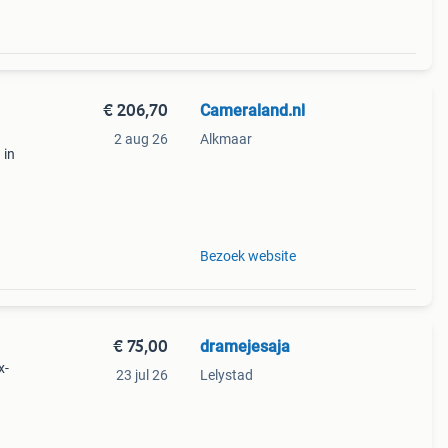
€ 206,70
Cameraland.nl
2 aug 26
Alkmaar
 in
nze
Bezoek website
€ 75,00
dramejesaja
x-
23 jul 26
Lelystad
eft