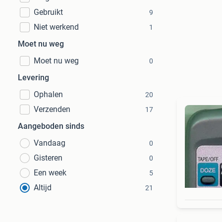
Gebruikt
9
Niet werkend
1
Moet nu weg
Moet nu weg
0
Levering
Ophalen
20
Verzenden
17
Aangeboden sinds
Vandaag
0
Gisteren
0
Een week
5
Altijd
21