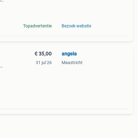
d
x-dx1
onic
Topadvertentie
Bezoek website
€ 35,00
angela
31 jul 26
Maastricht