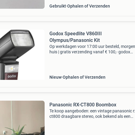
Gebruikt
Ophalen of Verzenden
Godox Speedlite V860III
Olympus/Panasonic Kit
Op werkdagen voor 17:00 uur besteld, morgen
huis | gratis verzending vanaf € 100,- godox
speedlite v860iii olympus/panasonic kit type:
overige typen bieden is niet mogelijk. Je kan o
produc
Nieuw
Ophalen of Verzenden
Panasonic RX-CT800 Boombox
Te koop aangeboden: een vintage panasonic r
ct800 draagbare stereo, ook bekend als een
&#39;boombox&#39;. Werkt nog perfect en ge
geweldig geluid,