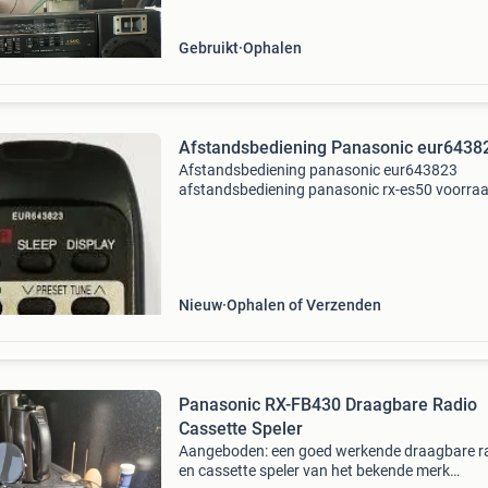
Gebruikt
Ophalen
Afstandsbediening Panasonic eur6438
Afstandsbediening panasonic eur643823
afstandsbediening panasonic rx-es50 voorra
nieuw vervangend : 2 de vervangende is een k
van de originele met precies dezelfde functies
een ander uiterl
Nieuw
Ophalen of Verzenden
Panasonic RX-FB430 Draagbare Radio
Cassette Speler
Aangeboden: een goed werkende draagbare r
en cassette speler van het bekende merk