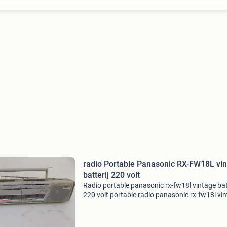
radio Portable Panasonic RX-FW18L vi
batterij 220 volt
Radio portable panasonic rx-fw18l vintage bat
220 volt portable radio panasonic rx-fw18l vi
vintage radio. Radio speelt, cassettegedeelte 
geluid maar spoelt bandjes niet goed dient na