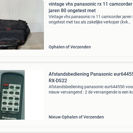
vintage vhs panasonic rx 11 camcorder
jaren 80 ongetest met
Vintage vhs panasonic rx 11 camcorder jaren
ongetest met tas als zakelijke verkoper (kvk
nummer 90652495) werken wij uitsluitend me
betalingen via overboeking (bij ophalen en
verzending). Ophalen
Ophalen of Verzenden
Afstandsbediening Panasonic eur6445
RX-DS22
Afstandsbediening panasonic eur644550 voo
nieuw vervangend : 2 de vervangende is een k
van de originele met alle originele functies ma
ander uiterlijk en is speciaal voor dit model g
Nieuw
Ophalen of Verzenden