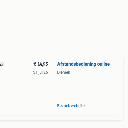
€ 14,95
Afstandsbediening online
63
31 jul 26
Diemen
d
x-dx1
onic
Bezoek website