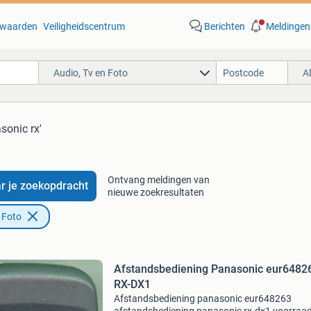
waarden
Veiligheidscentrum
Berichten
Meldingen
Audio, Tv en Foto
A
sonic rx'
Ontvang meldingen van
r je zoekopdracht
nieuwe zoekresultaten
 Foto
Afstandsbediening Panasonic eur6482
RX-DX1
Afstandsbediening panasonic eur648263