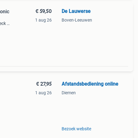
€ 59,50
De Lauwerse
sonic
1 aug 26
Boven-Leeuwen
eck in
it
€ 27,95
Afstandsbediening online
1 aug 26
Diemen
Bezoek website