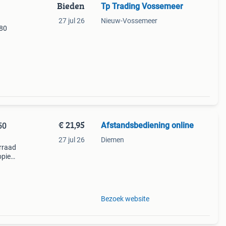
Bieden
Tp Trading Vossemeer
27 jul 26
Nieuw-Vossemeer
 80
t
€ 21,95
Afstandsbediening online
50
27 jul 26
Diemen
rraad
opie
ar een
ema
Bezoek website