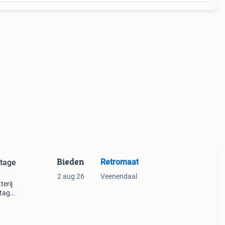
Bieden
Retromaat
ntage
2 aug 26
Veenendaal
terij
ntage
geeft
g