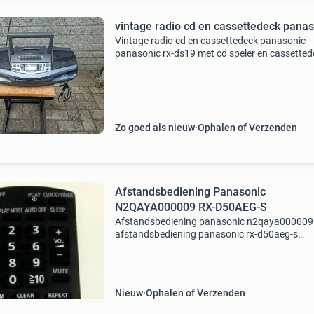
vintage radio cd en cassettedeck pana
Vintage radio cd en cassettedeck panasonic
panasonic rx-ds19 met cd speler en cassetted
perfecte staat en goed werkend en top geluid u
1990 vintage werkt zowel op netstroom maar
werkt ook op b
Zo goed als nieuw
Ophalen of Verzenden
Afstandsbediening Panasonic
N2QAYA000009 RX-D50AEG-S
Afstandsbediening panasonic n2qaya000009
afstandsbediening panasonic rx-d50aeg-s
voorraad origineel nieuw:1 n.qxx87 u hoeft de
afstandsbediening niet te programmeren! Het
werkt direct! Afstandsbedieni
Nieuw
Ophalen of Verzenden