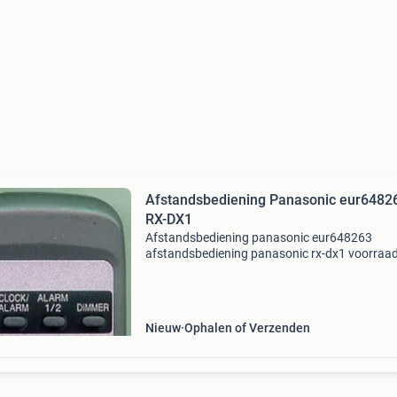
Afstandsbediening Panasonic eur6482
RX-DX1
Afstandsbediening panasonic eur648263
afstandsbediening panasonic rx-dx1 voorraa
origineel:2 panasonic eur648263 panasonic r
panasonic rx-dx1e panasonic rx-dx1eb panas
rx-dx1eg panasonic rx-
Nieuw
Ophalen of Verzenden