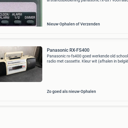
afstandsbediening panasonic rx-dx1 voorraa
origineel:2 panasonic eur648263 panasonic r
panasonic rx-dx1e panasonic rx-dx1eb panas
rx-dx1eg panasonic rx-
Nieuw
Ophalen of Verzenden
Panasonic RX-FS400
Panasonic rx-fs400 goed werkende old school
radio met cassette. Kleur wit (afhalen in belgië
bilzen)
Zo goed als nieuw
Ophalen