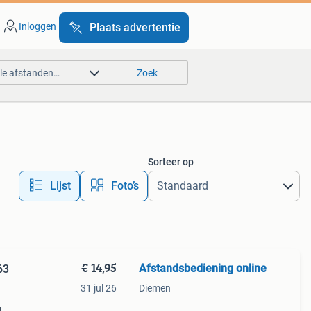
Inloggen
Plaats advertentie
lle afstanden…
Zoek
Sorteer op
Lijst
Foto’s
€ 14,95
Afstandsbediening online
63
31 jul 26
Diemen