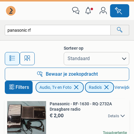
Radio's
Sorteer op
Alle afstanden…
Bewaar je zoekopdracht
Filters
Audio, Tv en Foto
Radio's
Verwijder f
Panasonic - RF-1630 - RQ-2732A
Draagbare radio
€ 2,00
Details
Topadvertentie