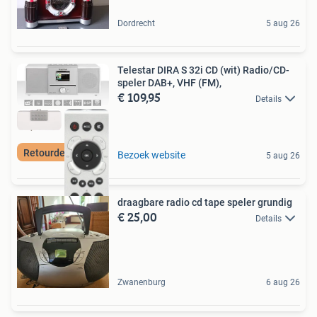
Dordrecht
5 aug 26
Telestar DIRA S 32i CD (wit) Radio/CD-
speler DAB+, VHF (FM),
€ 109,95
Details
Retourdeal Korting
Bezoek website
5 aug 26
draagbare radio cd tape speler grundig
€ 25,00
Details
Zwanenburg
6 aug 26