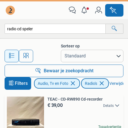
Radio's
Sorteer op
Alle afstanden…
Bewaar je zoekopdracht
Filters
Audio, Tv en Foto
Radio's
Verwijder f
TEAC - CD-RW890 Cd-recorder
€ 39,00
Details
Topadvertentie