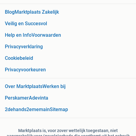
Blog
Marktplaats Zakelijk
Veilig en Succesvol
Help en Info
Voorwaarden
Privacyverklaring
Cookiebeleid
Privacyvoorkeuren
Over Marktplaats
Werken bij
Perskamer
Adevinta
2dehands
2ememain
Sitemap
Marktplaats is, voor zover wettelijk toegestaan, niet