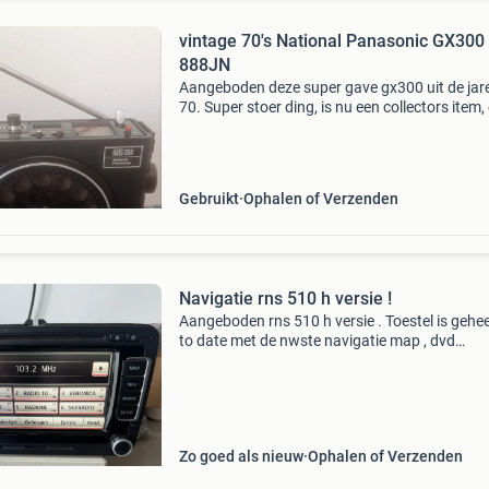
vintage 70's National Panasonic GX300
888JN
Aangeboden deze super gave gx300 uit de jar
70. Super stoer ding, is nu een collectors item,
wat bijzonder nog steeds werkend en cosmeti
tip top in orde. Antenne compleet, batterijvak
schoon,
Gebruikt
Ophalen of Verzenden
Navigatie rns 510 h versie !
Aangeboden rns 510 h versie . Toestel is gehee
to date met de nwste navigatie map , dvd
vrijgeschakeld , 3 hidden menu , flitspalen , sto
herkentie zie foto’s ! Stopheling politie rapport
Zo goed als nieuw
Ophalen of Verzenden