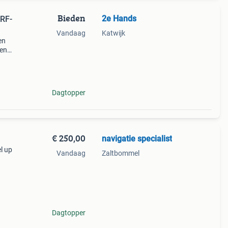
Bieden
2e Hands
 RF-
Vandaag
Katwijk
en
 en
sch
Dagtopper
€ 250,00
navigatie specialist
l up
Vandaag
Zaltbommel
plicht
 en
Dagtopper