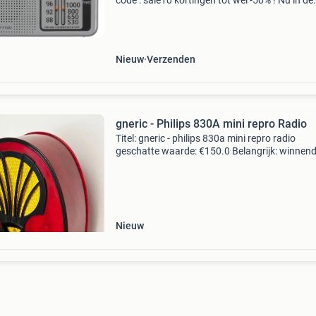
code : sale10 kortingen tot wel -50% ! Nu in de
aanbieding van € 49,99 voor € 31,95! Naast d
aanbieding heeft outletboulevard.nl nog veel
Nieuw
Verzenden
gneric - Philips 830A mini repro Radio
Titel: gneric - philips 830a mini repro radio
geschatte waarde: €150.0 Belangrijk: winnen
biedingen zijn exclusief 9% koperbescherming
kavel beschrijving een van de meest iconische
Nieuw