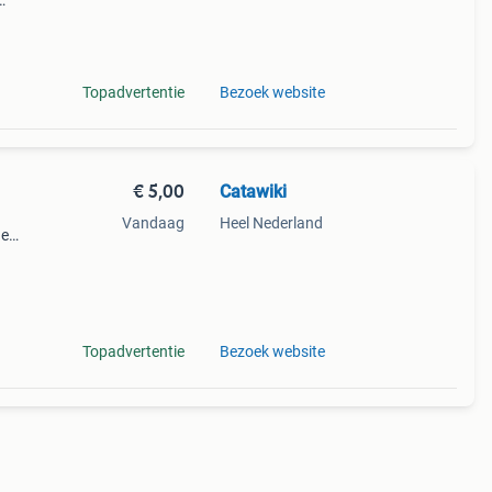
eze
 mee
Topadvertentie
Bezoek website
€ 5,00
Catawiki
Vandaag
Heel Nederland
de
 + €3
 ne
Topadvertentie
Bezoek website