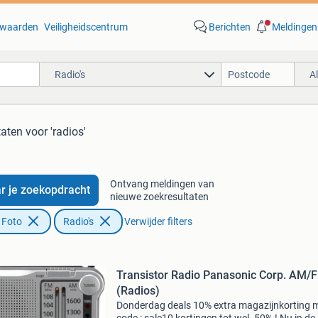
waarden
Veiligheidscentrum
Berichten
Meldingen
Radio's
A
taten
voor 'radios'
Ontvang meldingen van
r je zoekopdracht
nieuwe zoekresultaten
 Foto
Radio's
Verwijder filters
Transistor Radio Panasonic Corp. AM/
(Radios)
Donderdag deals 10% extra magazijnkorting 