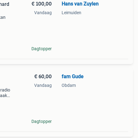
€ 100,00
Hans van Zuylen
 hard
Vandaag
Leimuiden
kan
Dagtopper
€ 60,00
fam Gude
Vandaag
Obdam
nradio
maakt
en we
n d
Dagtopper