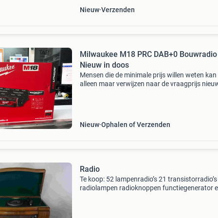
Nieuw
Verzenden
Milwaukee M18 PRC DAB+0 Bouwradio 
Nieuw in doos
Mensen die de minimale prijs willen weten kan 
alleen maar verwijzen naar de vraagprijs nieu
milwaukee m18 prc dab+0 bouwradio, nog in 
originele verpakking. Deze robuuste bouwradio
ideaal vo
Nieuw
Ophalen of Verzenden
Radio
Te koop: 52 lampenradio’s 21 transistorradio’
radiolampen radioknoppen functiegenerator e
boeken over radio’s (merken, schema´s,...) Prij
bieden vanaf 1500€