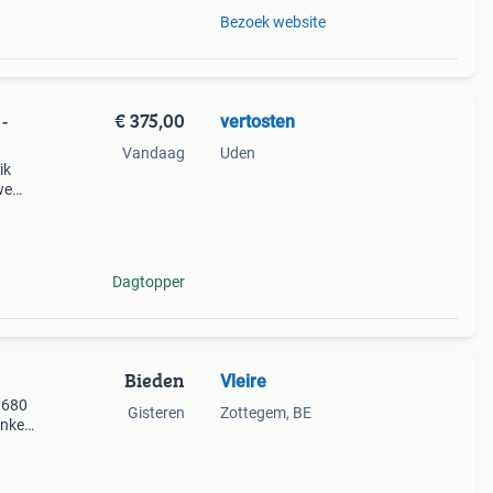
Bezoek website
€ 375,00
vertosten
-
Vandaag
Uden
ik
we
de
 is
Dagtopper
Bieden
Vleire
s 680
Gisteren
Zottegem, BE
nkele
s: