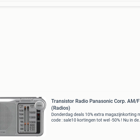
Transistor Radio Panasonic Corp. AM/
(Radios)
Donderdag deals 10% extra magazijnkorting 
code : sale10 kortingen tot wel -50% ! Nu in de
aanbieding van € 49,99 voor € 31,95! Naast d
aanbieding heeft outletboulevard.nl nog veel