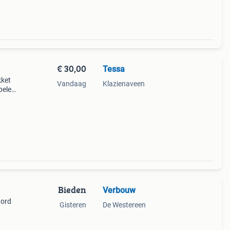
€ 30,00
Tessa
kket
Vandaag
Klazienaveen
peler
Bieden
Verbouw
word
Gisteren
De Westereen