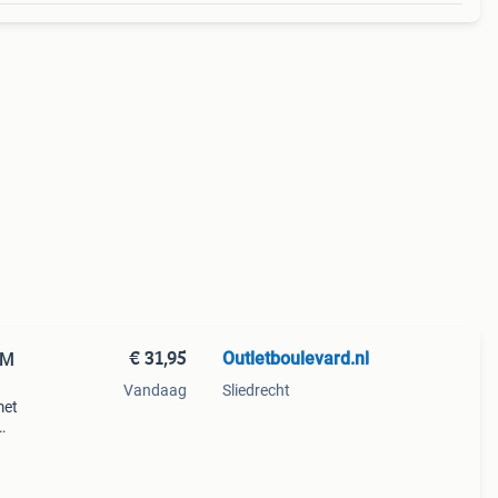
€ 31,95
Outletboulevard.nl
FM
Vandaag
Sliedrecht
met
eze
 mee