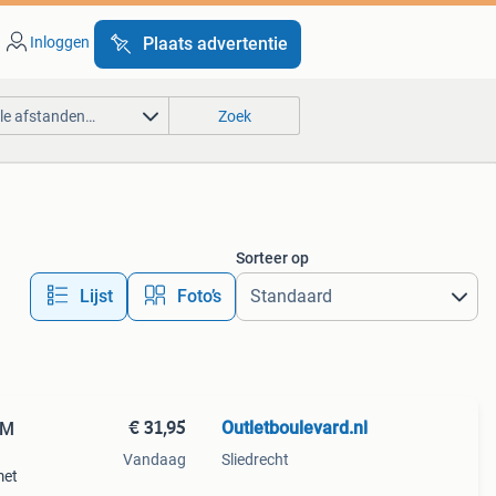
Inloggen
Plaats advertentie
lle afstanden…
Zoek
Sorteer op
Lijst
Foto’s
€ 31,95
Outletboulevard.nl
FM
Vandaag
Sliedrecht
met