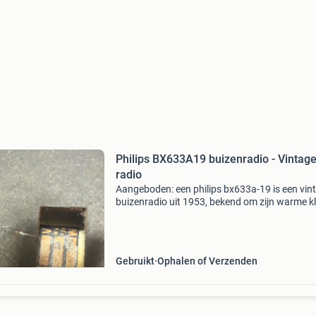
Philips BX633A19 buizenradio - Vintag
radio
Aangeboden: een philips bx633a-19 is een vin
buizenradio uit 1953, bekend om zijn warme k
grote houten behuizing en ingebouwde draaib
ferrietstaafantenne. De meeste gebruikers
beschouwen h
Gebruikt
Ophalen of Verzenden