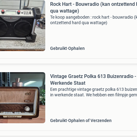
Rock Hart - Bouwradio (kan ontzettend
qua wattage)
Te koop aangeboden : rock hart - bouwradio (
ontzettend hard qua wattage)
Gebruikt
Ophalen
Vintage Graetz Polka 613 Buizenradio -
Werkende Staat
Een prachtige vintage graetz polka 613 buize
in werkende staat. We hebben een filmpje ge
dat de radio muziek speelt. Bij interesse kunn
deze naar u sturen. Dit model, geproduceerd i
Gebruikt
Ophalen of Verzenden