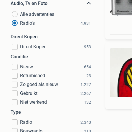
Audio, Tv en Foto
Alle advertenties
Radio's
4.931
Direct Kopen
Direct Kopen
953
Conditie
Nieuw
654
Refurbished
23
Zo goed als nieuw
1.227
Gebruikt
2.267
Niet werkend
132
Type
Radio
2.340
Bouwradio
310