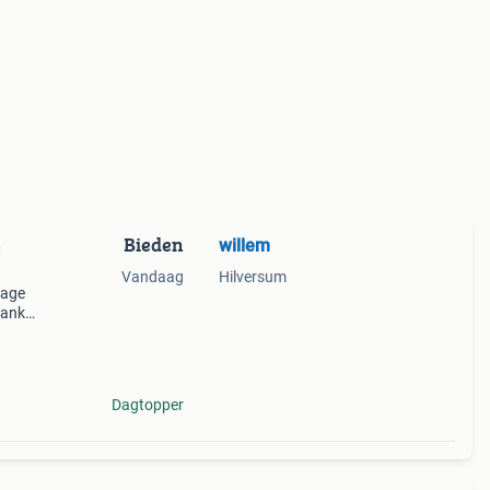
Bieden
willem
e
Vandaag
Hilversum
tage
lank,
are
Dagtopper