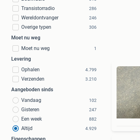
Transistorradio
286
Wereldontvanger
246
Overige typen
306
Moet nu weg
Moet nu weg
1
Levering
Ophalen
4.799
Verzenden
3.210
Aangeboden sinds
Vandaag
102
Gisteren
247
Een week
882
Altijd
4.929
Eigenschappen