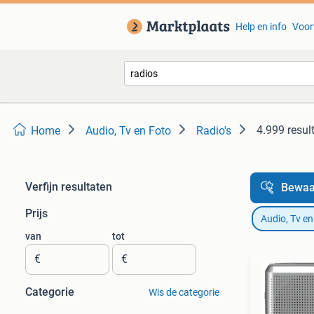
Help en info
Voor
4.999 resul
Home
Audio, Tv en Foto
Radio's
Verfijn resultaten
Bewaa
Prijs
Audio, Tv en
van
tot
€
€
Categorie
Wis de categorie