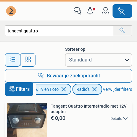
Radio's
Sorteer op
Alle afstanden…
Bewaar je zoekopdracht
Filters
Audio, Tv en Foto
Radio's
Verwijder filters
Tangent Quattro Internetradio met 12V
adapter
€ 0,00
Details