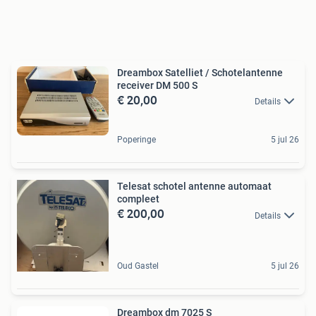
Dreambox Satelliet / Schotelantenne
receiver DM 500 S
€ 20,00
Details
Poperinge
5 jul 26
Telesat schotel antenne automaat
compleet
€ 200,00
Details
Oud Gastel
5 jul 26
Dreambox dm 7025 S