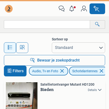
Schotelantennes
Sorteer op
Alle afstanden…
Bewaar je zoekopdracht
Filters
Audio, Tv en Foto
Schotelantennes
Satellietontvanger Mutant HD1200
Bieden
Details