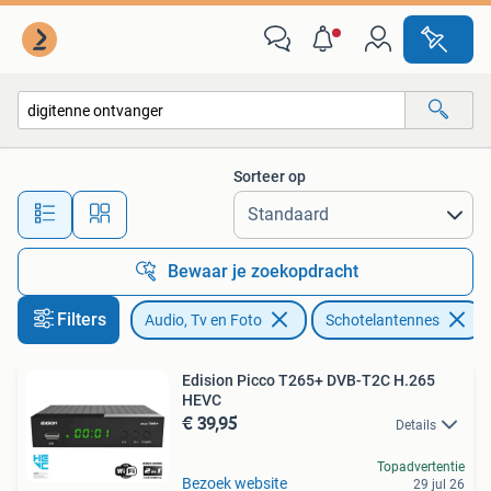
Schotelantennes
Sorteer op
Alle afstanden…
Bewaar je zoekopdracht
Filters
Audio, Tv en Foto
Schotelantennes
Edision Picco T265+ DVB-T2C H.265
HEVC
€ 39,95
Details
Topadvertentie
Bezoek website
29 jul 26