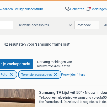
waarden
Veiligheidscentrum
Berichten
Meldingen
Televisie-accessoires
A
42 resultaten
voor 'samsung frame lijst'
Ontvang meldingen van
r je zoekopdracht
nieuwe zoekresultaten
 Foto
Televisie-accessoires
Verwijder filters
Samsung TV Lijst wit 50" - Nieuw in do
Te koop: een gloednieuwe samsung vg-scfa5
the frame bezel. Deze bezel is nog nieuw in de
originele verpakking en is geproduceerd in kor