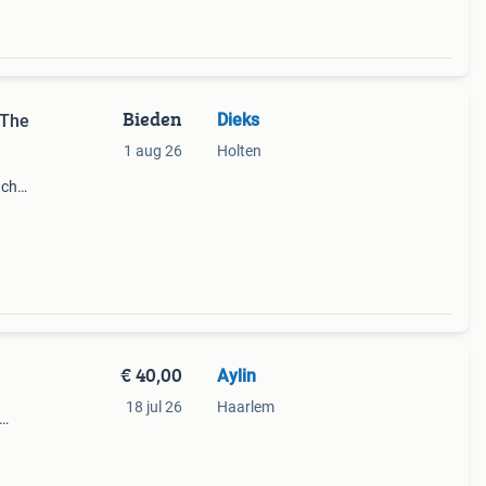
Bieden
Dieks
 The
1 aug 26
Holten
nch
€ 40,00
Aylin
18 jul 26
Haarlem
 only
 lijs