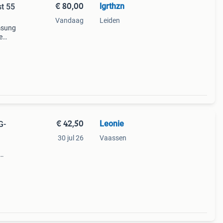
€ 80,00
lgrthzn
t 55
Vandaag
Leiden
amsung
e
.
ke
€ 42,50
Leonie
G-
30 jul 26
Vaassen
zel)