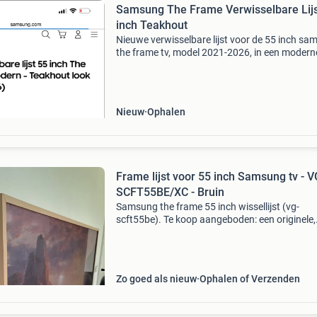
Samsung The Frame Verwisselbare Lijs
inch Teakhout
Nieuwe verwisselbare lijst voor de 55 inch s
the frame tv, model 2021-2026, in een modern
teakhout look. Modelnummer: vg-scfh55tkbxc
Geef uw the frame tv een stijlvolle en natuurlij
uitstral
Nieuw
Ophalen
Frame lijst voor 55 inch Samsung tv - V
SCFT55BE/XC - Bruin
Samsung the frame 55 inch wissellijst (vg-
scft55be). Te koop aangeboden: een originele,
gloednieuwe samsung the frame wissellijst (be
in de kleur beige / houtlook. De lijst is alleen
gebruikt om d
Zo goed als nieuw
Ophalen of Verzenden