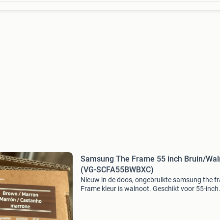
Samsung The Frame 55 inch Bruin/Wal
(VG-SCFA55BWBXC)
Nieuw in de doos, ongebruikte samsung the f
Frame kleur is walnoot. Geschikt voor 55-inch
televisies. Modelnummer vg-scfa55bwbxc. De
moderne lijst geeft uw the frame tv een stijlvol
persoo