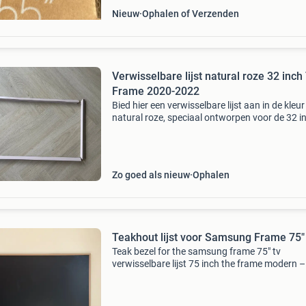
Nieuw
Ophalen of Verzenden
Verwisselbare lijst natural roze 32 inch
Frame 2020-2022
Bied hier een verwisselbare lijst aan in de kleur
natural roze, speciaal ontworpen voor de 32 i
samsung the frame televisies van de modellen
2020, 2021 en 2022. Deze lijst is ideaal om de
uitstrali
Zo goed als nieuw
Ophalen
Teakhout lijst voor Samsung Frame 75"
Teak bezel for the samsung frame 75" tv
verwisselbare lijst 75 inch the frame modern –
teakhout look (2021-2025) tv is not included -
the bezel de tv zelf is niet inbegrepen - alleen de