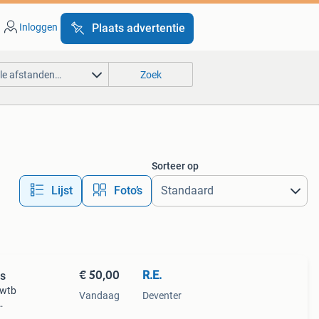
Inloggen
Plaats advertentie
lle afstanden…
Zoek
Sorteer op
Lijst
Foto’s
€ 50,00
R.E.
os
0wtb
Vandaag
Deventer
ea op