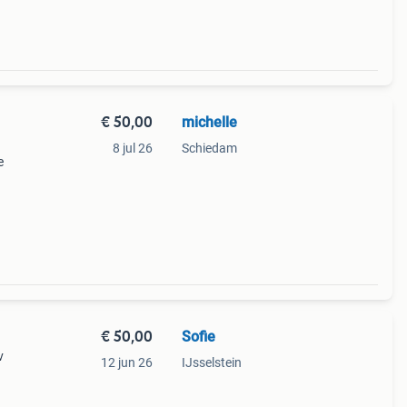
€ 50,00
michelle
8 jul 26
Schiedam
e
n pas
€ 50,00
Sofie
v
12 jun 26
IJsselstein