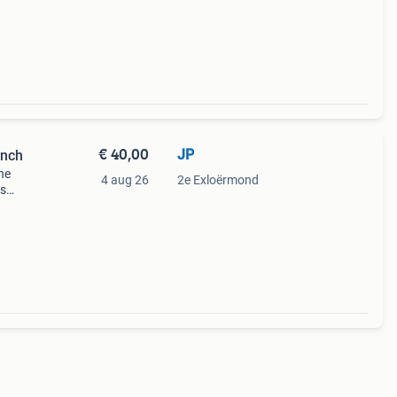
the
€ 40,00
JP
inch
he
4 aug 26
2e Exloërmond
is
uch te
ieu