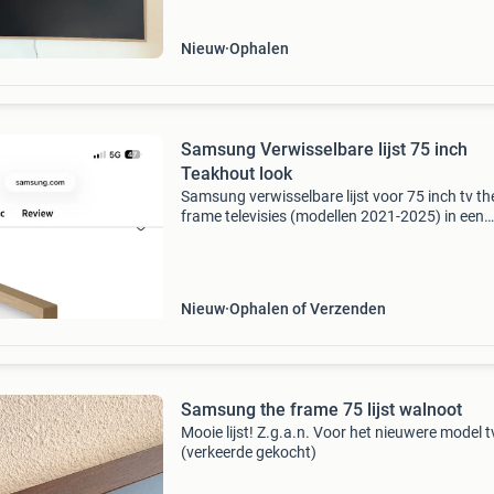
Nieuw
Ophalen
Samsung Verwisselbare lijst 75 inch
Teakhout look
Samsung verwisselbare lijst voor 75 inch tv th
frame televisies (modellen 2021-2025) in een
moderne teakhout look. Personaliseer uw tv e
deze aan uw interieur aan.
Nieuw
Ophalen of Verzenden
Samsung the frame 75 lijst walnoot
Mooie lijst! Z.g.a.n. Voor het nieuwere model t
(verkeerde gekocht)