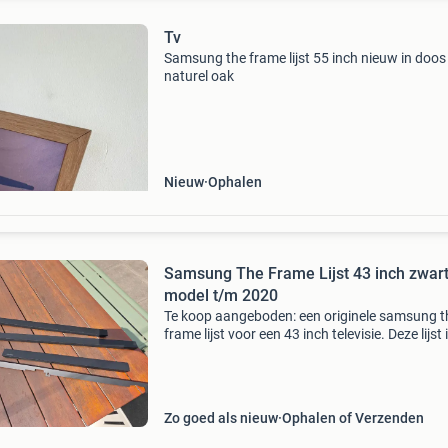
Tv
Samsung the frame lijst 55 inch nieuw in doos
naturel oak
Nieuw
Ophalen
Samsung The Frame Lijst 43 inch zwar
model t/m 2020
Te koop aangeboden: een originele samsung t
frame lijst voor een 43 inch televisie. Deze lijst i
uitstekende staat en geeft uw the frame tv de
perfecte afwerking, waardoor deze nog meer 
een k
Zo goed als nieuw
Ophalen of Verzenden