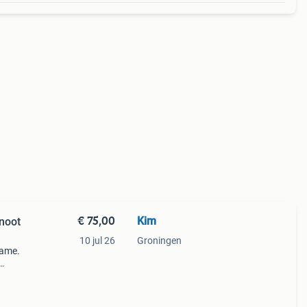
€ 75,00
Kim
noot
10 jul 26
Groningen
rame.
ze
le en