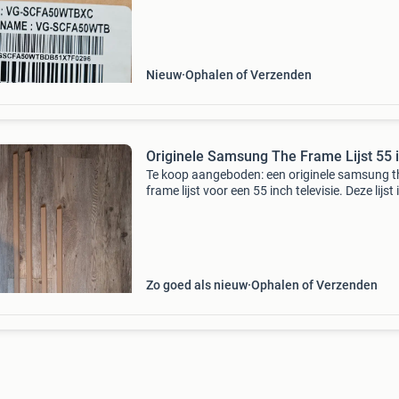
16 september 2022. Perfect om uw samsung 
frame tv e
Nieuw
Ophalen of Verzenden
Originele Samsung The Frame Lijst 55 
Te koop aangeboden: een originele samsung t
frame lijst voor een 55 inch televisie. Deze lijst 
ideaal om uw the frame tv een persoonlijke to
geven en naadloos te laten opgaan in uw inter
Zo goed als nieuw
Ophalen of Verzenden