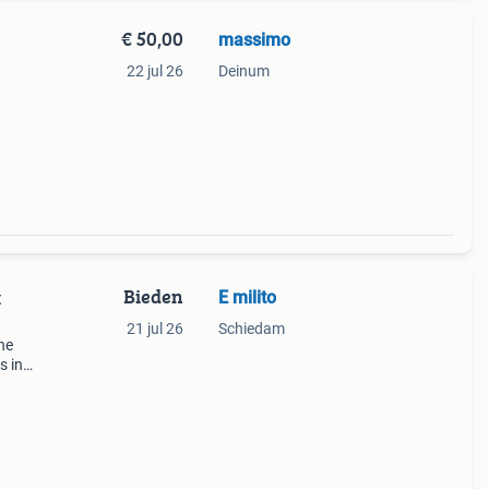
€ 50,00
massimo
22 jul 26
Deinum
Bieden
E milito
t
21 jul 26
Schiedam
he
s in
op