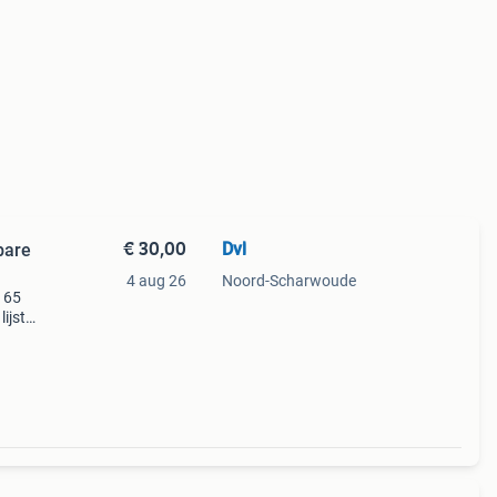
€ 30,00
Dvl
bare
4 aug 26
Noord-Scharwoude
e 65
ijst
isie