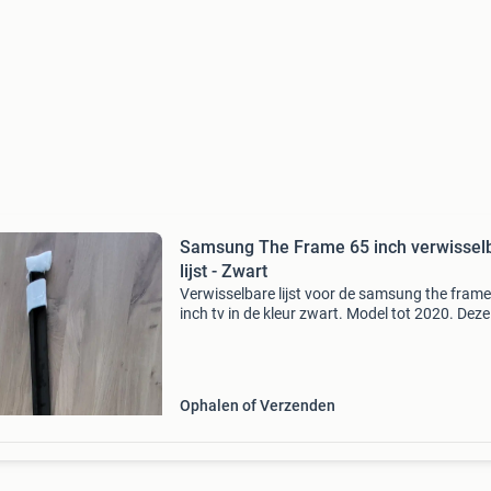
Samsung The Frame 65 inch verwissel
lijst - Zwart
Verwisselbare lijst voor de samsung the fram
inch tv in de kleur zwart. Model tot 2020. Deze l
bestaat uit 4 delen en is eenvoudig om de telev
te klikken, wat zorgt voor een mooie en strak
Ophalen of Verzenden