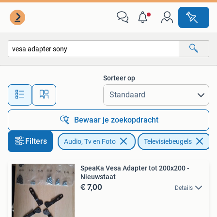
Televisiebeugels
Sorteer op
Alle afstanden…
Bewaar je zoekopdracht
Filters
Audio, Tv en Foto
Televisiebeugels
V
SpeaKa Vesa Adapter tot 200x200 -
Nieuwstaat
€ 7,00
Details