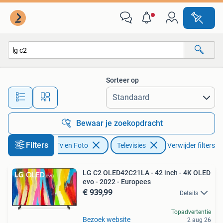
Televisies
Sorteer op
Alle afstanden…
Bewaar je zoekopdracht
Filters
Audio, Tv en Foto
Televisies
Verwijder filters
LG C2 OLED42C21LA - 42 inch - 4K OLED
evo - 2022 - Europees
€ 939,99
Details
Topadvertentie
Bezoek website
2 aug 26