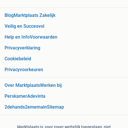
Blog
Marktplaats Zakelijk
Veilig en Succesvol
Help en Info
Voorwaarden
Privacyverklaring
Cookiebeleid
Privacyvoorkeuren
Over Marktplaats
Werken bij
Perskamer
Adevinta
2dehands
2ememain
Sitemap
Marktplaats is, voor zover wettelijk toegestaan, niet