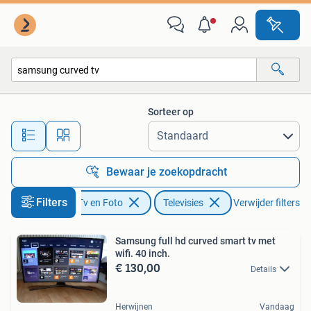
Televisies
Sorteer op
Alle afstanden…
Bewaar je zoekopdracht
Filters
Audio, Tv en Foto
Televisies
Verwijder filters
Samsung full hd curved smart tv met
wifi. 40 inch.
€ 130,00
Details
Herwijnen
Vandaag