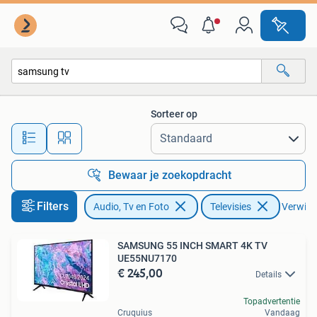
Televisies
Sorteer op
Alle afstanden…
Bewaar je zoekopdracht
Filters
Audio, Tv en Foto
Televisies
Verwijde
SAMSUNG 55 INCH SMART 4K TV
UE55NU7170
€ 245,00
Details
Topadvertentie
Cruquius
Vandaag