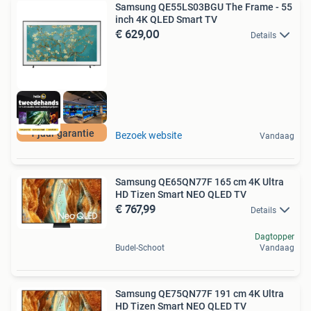
Samsung QE55LS03BGU The Frame - 55
inch 4K QLED Smart TV
€ 629,00
Details
1 jaar garantie
Bezoek website
Vandaag
Samsung QE65QN77F 165 cm 4K Ultra
HD Tizen Smart NEO QLED TV
€ 767,99
Details
Dagtopper
Budel-Schoot
Vandaag
Samsung QE75QN77F 191 cm 4K Ultra
HD Tizen Smart NEO QLED TV