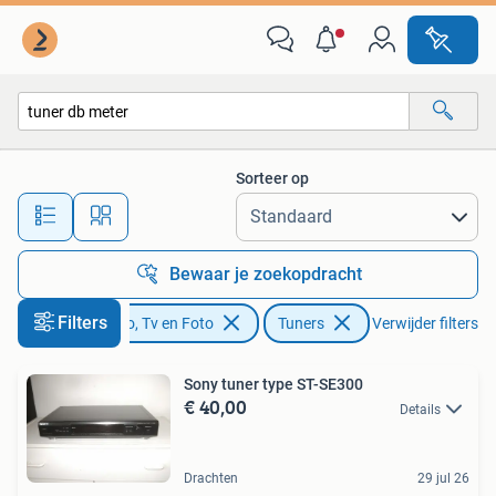
Tuners
Sorteer op
Alle afstanden…
Bewaar je zoekopdracht
Filters
Audio, Tv en Foto
Tuners
Verwijder filters
Sony tuner type ST-SE300
€ 40,00
Details
Drachten
29 jul 26