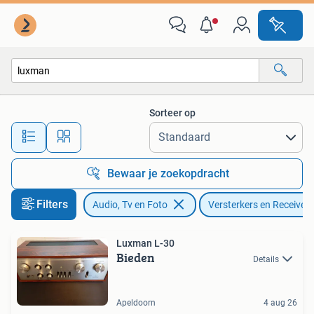
Versterkers en Receivers
Sorteer op
Alle afstanden…
Bewaar je zoekopdracht
Filters
Audio, Tv en Foto
Versterkers en Receivers
Luxman L-30
Bieden
Details
Apeldoorn
4 aug 26