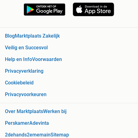
Blog
Marktplaats Zakelijk
Veilig en Succesvol
Help en Info
Voorwaarden
Privacyverklaring
Cookiebeleid
Privacyvoorkeuren
Over Marktplaats
Werken bij
Perskamer
Adevinta
2dehands
2ememain
Sitemap