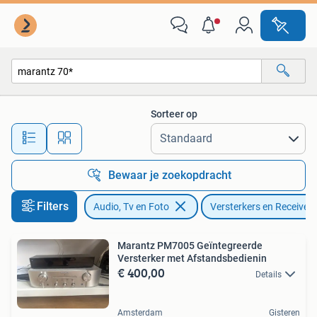
Versterkers en Receivers
Sorteer op
Alle afstanden…
Bewaar je zoekopdracht
Filters
Audio, Tv en Foto
Versterkers en Receivers
Marantz PM7005 Geïntegreerde
Versterker met Afstandsbedienin
€ 400,00
Details
Amsterdam
Gisteren