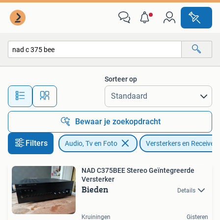
Versterkers en Receivers
Sorteer op
Alle afstanden…
Bewaar je zoekopdracht
Filters
Audio, Tv en Foto
Versterkers en Receivers
NAD C375BEE Stereo Geïntegreerde
Versterker
Bieden
Details
Kruiningen
Gisteren