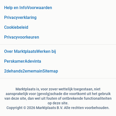
Help en Info
Voorwaarden
Privacyverklaring
Cookiebeleid
Privacyvoorkeuren
Over Marktplaats
Werken bij
Perskamer
Adevinta
2dehands
2ememain
Sitemap
Marktplaats is, voor zover wettelijk toegestaan, niet
aansprakelijk voor (gevolg)schade die voortkomt uit het gebruik
van deze site, dan wel uit fouten of ontbrekende functionaliteiten
op deze site.
Copyright © 2026 Marktplaats B.V. Alle rechten voorbehouden.