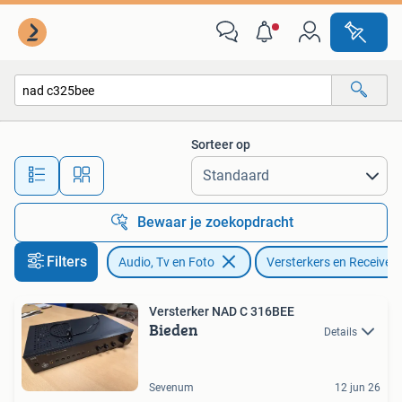
Versterkers en Receivers
Sorteer op
Alle afstanden…
Bewaar je zoekopdracht
Filters
Audio, Tv en Foto
Versterkers en Receivers
Versterker NAD C 316BEE
Bieden
Details
Sevenum
12 jun 26