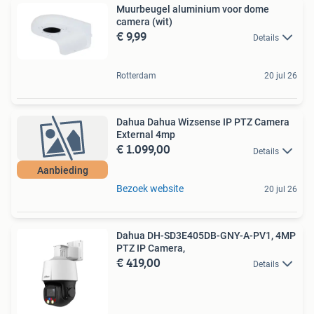
Muurbeugel aluminium voor dome
camera (wit)
€ 9,99
Details
Rotterdam
20 jul 26
Dahua Dahua Wizsense IP PTZ Camera
External 4mp
€ 1.099,00
Details
Aanbieding
Bezoek website
20 jul 26
Dahua DH-SD3E405DB-GNY-A-PV1, 4MP
PTZ IP Camera,
€ 419,00
Details