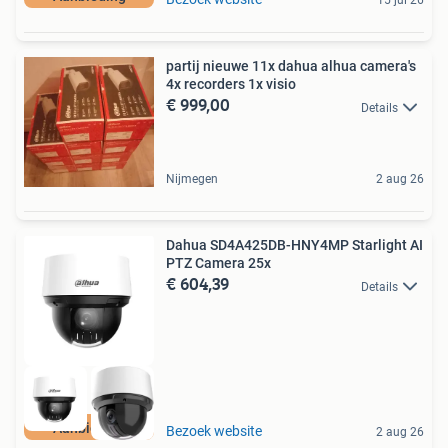
15 jul 26
partij nieuwe 11x dahua alhua camera's
4x recorders 1x visio
€ 999,00
Details
Nijmegen
2 aug 26
Dahua SD4A425DB-HNY4MP Starlight AI
PTZ Camera 25x
€ 604,39
Details
Aanbieding
Bezoek website
2 aug 26