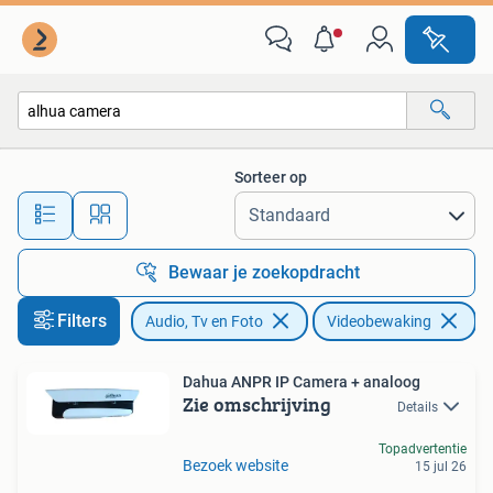
Videobewaking
Sorteer op
Alle afstanden…
Bewaar je zoekopdracht
Filters
Audio, Tv en Foto
Videobewaking
Ve
Dahua ANPR IP Camera + analoog
Zie omschrijving
Details
Topadvertentie
Bezoek website
15 jul 26