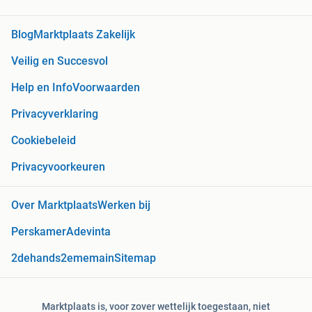
Blog
Marktplaats Zakelijk
Veilig en Succesvol
Help en Info
Voorwaarden
Privacyverklaring
Cookiebeleid
Privacyvoorkeuren
Over Marktplaats
Werken bij
Perskamer
Adevinta
2dehands
2ememain
Sitemap
Marktplaats is, voor zover wettelijk toegestaan, niet