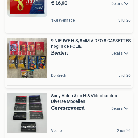
€ 16,90
Details
's-Gravenhage
3 jul 26
9 NIEUWE HI8/8MM VIDEO 8 CASSETTES
nog in de FOLIE
Bieden
Details
Dordrecht
5 jul 26
Sony Video 8 en Hi8 Videobanden -
Diverse Modellen
Gereserveerd
Details
Veghel
2 jun 26