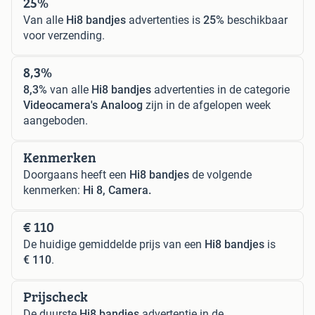
25%
Van alle
Hi8 bandjes
advertenties is
25%
beschikbaar
voor verzending.
8,3%
8,3%
van alle
Hi8 bandjes
advertenties in de categorie
Videocamera's Analoog
zijn in de afgelopen week
aangeboden.
Kenmerken
Doorgaans heeft een
Hi8 bandjes
de volgende
kenmerken:
Hi 8, Camera.
€ 110
De huidige gemiddelde prijs van een
Hi8 bandjes
is
€ 110
.
Prijscheck
De duurste
Hi8 bandjes
advertentie in de