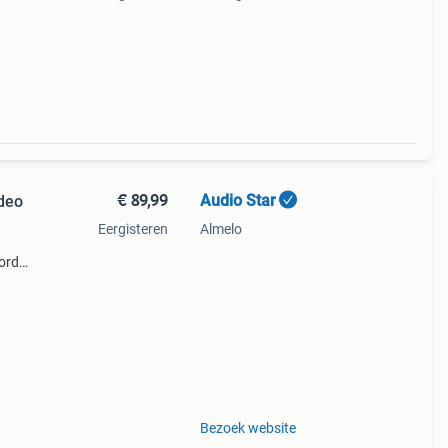
€ 89,99
Audio Star
deo
Eergisteren
Almelo
corder
rder
Bezoek website