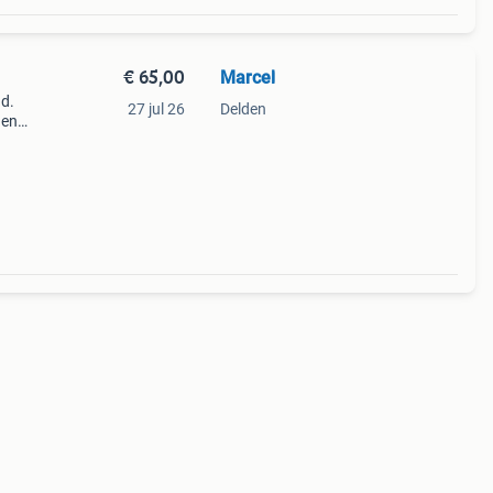
€ 65,00
Marcel
nd.
27 jul 26
Delden
den