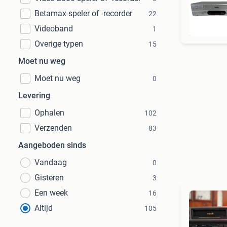
Betamax-speler of -recorder
22
Videoband
1
Overige typen
15
Moet nu weg
Moet nu weg
0
Levering
Ophalen
102
Verzenden
83
Aangeboden sinds
Vandaag
0
Gisteren
3
Een week
16
Altijd
105