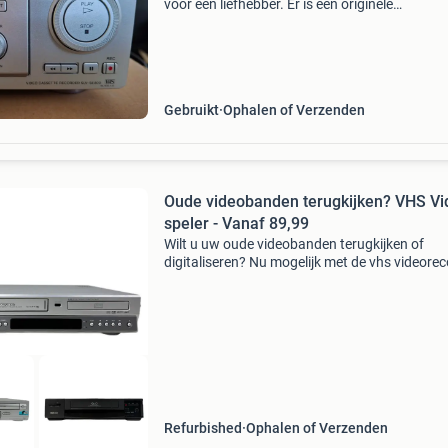
voor een liefhebber. Er is een originele
afstandsbediening bij. Vaste vraagprijs €75
Gebruikt
Ophalen of Verzenden
Oude videobanden terugkijken? VHS Vi
speler - Vanaf 89,99
Wilt u uw oude videobanden terugkijken of
digitaliseren? Nu mogelijk met de vhs videore
verkrijgbaar bij audio star. Met een video reco
van audio star kunt u prachtige herinnering
ophalen of
Refurbished
Ophalen of Verzenden