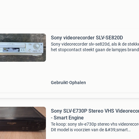
Sony videorecorder SLV-SE820D
Sony videorecorder slv-se820d, als ik de stekke
het stopcontact steekt gaan de lampjes bran
klinkt het alsof hij klaar is om te spelen.
Gebruikt
Ophalen
Sony SLV-E730P Stereo VHS Videoreco
- Smart Engine
Te koop: sony slv-e730p stereo vhs videorecor
Dit model is voorzien van de &#39;smart
engine&#39; technologie en biedt hi-fi stereo g