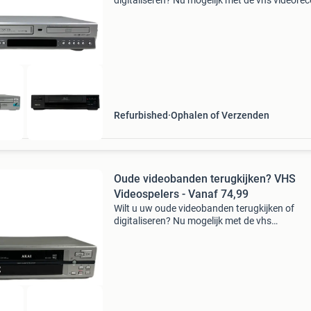
digitaliseren? Nu mogelijk met de vhs videore
verkrijgbaar bij audio star. Met een video reco
van audio star kunt u prachtige herinnering
ophalen of
Refurbished
Ophalen of Verzenden
Oude videobanden terugkijken? VHS
Videospelers - Vanaf 74,99
Wilt u uw oude videobanden terugkijken of
digitaliseren? Nu mogelijk met de vhs
videorecorders verkrijgbaar bij audio star. Met
video recorder van audio star kunt u prachtige
herinnering ophalen o