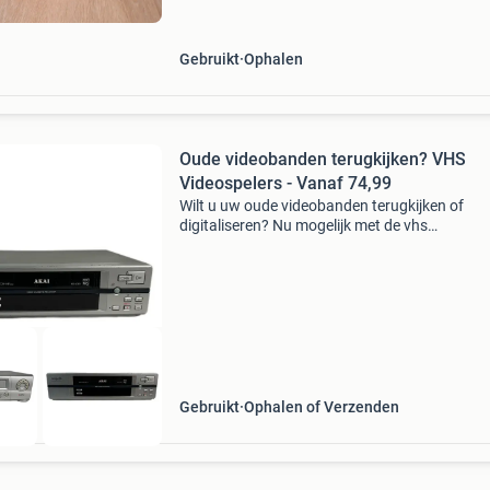
Gebruikt
Ophalen
Oude videobanden terugkijken? VHS
Videospelers - Vanaf 74,99
Wilt u uw oude videobanden terugkijken of
digitaliseren? Nu mogelijk met de vhs
videorecorders verkrijgbaar bij audio star. Met
video recorder van audio star kunt u prachtige
herinnering ophalen o
Gebruikt
Ophalen of Verzenden