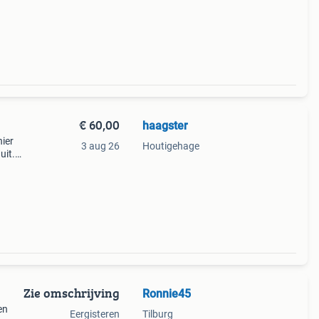
elen
€ 60,00
haagster
hier
3 aug 26
Houtigehage
uit.
Zie omschrijving
Ronnie45
en
Eergisteren
Tilburg