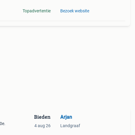
Topadvertentie
Bezoek website
Bieden
Arjan
0e.
4 aug 26
Landgraaf