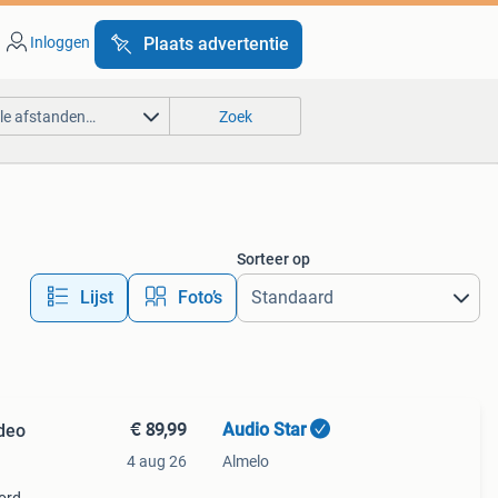
Inloggen
Plaats advertentie
lle afstanden…
Zoek
Sorteer op
Lijst
Foto’s
€ 89,99
Audio Star
deo
4 aug 26
Almelo