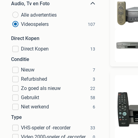
Audio, Tv en Foto
Alle advertenties
Videospelers
107
Direct Kopen
Direct Kopen
13
Conditie
Nieuw
7
Refurbished
3
Zo goed als nieuw
22
Gebruikt
58
Niet werkend
6
Type
VHS-speler of -recorder
33
Video 2000-speler of -recorder
0