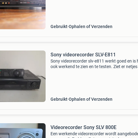
uitermate geschikt voor het bewerken en afsp
van video&#39;s.
Gebruikt
Ophalen of Verzenden
Sony videorecorder SLV-E811
Sony videorecorder slv-e811 werkt goed en is 
ook werkend te zien en te testen. Ziet er netjes 
Met afstandsbediening
Gebruikt
Ophalen of Verzenden
Videorecorder Sony SLV 800E
Een werkende videorecorder wordt aangebod