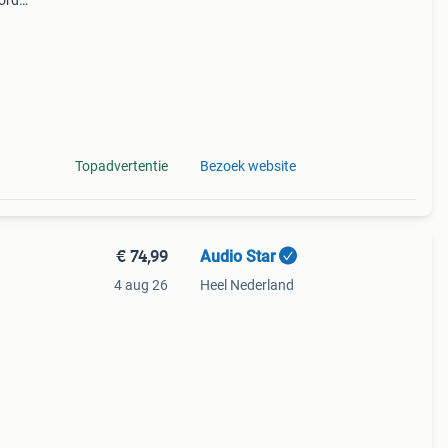
corder
rder
Topadvertentie
Bezoek website
€ 74,99
Audio Star
4 aug 26
Heel Nederland
 een