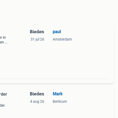
Bieden
paul
r in
31 jul 26
Amsterdam
den en
Bieden
Mark
rder
4 aug 26
Berlicum
der.
eluid.