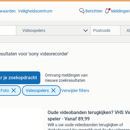
waarden
Veiligheidscentrum
Berichten
Meldingen
Videospelers
A
esultaten
voor 'sony videorecorder'
Ontvang meldingen van
r je zoekopdracht
nieuwe zoekresultaten
 Foto
Videospelers
Verwijder filters
Oude videobanden terugkijken? VHS Vi
speler - Vanaf 89,99
Wilt u uw oude videobanden terugkijken of