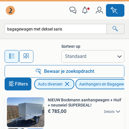
Aanhangers en Bagagewagens
Sorteer op
Alle afstanden…
Bewaar je zoekopdracht
Filters
Auto diversen
Aanhangers en Bagagewag
NIEUW Bockmann aanhangwagen + Huif
+ neuswiel SUPERDEAL!
€ 785,00
Details