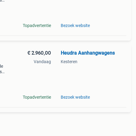
s
r is
Topadvertentie
Bezoek website
€ 2.960,00
Heudra Aanhangwagens
Vandaag
Kesteren
de
s
r is
Topadvertentie
Bezoek website