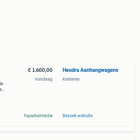
€ 1.600,00
Heudra Aanhangwagens
Vandaag
Kesteren
de
s
r is
Topadvertentie
Bezoek website