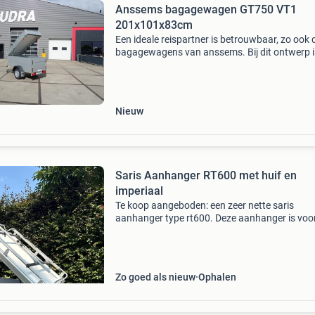
Anssems bagagewagen GT750 VT1
201x101x83cm
Een ideale reispartner is betrouwbaar, zo ook 
bagagewagens van anssems. Bij dit ontwerp i
rekening gehouden met al uw wensen. Hierdoo
deze aanhangwagen handig in gebruik,
onderhoudsvriendelijk
Nieuw
Saris Aanhanger RT600 met huif en
imperiaal
Te koop aangeboden: een zeer nette saris
aanhanger type rt600. Deze aanhanger is voo
van een stevige huif/deksel en een handig imp
+ fietsendrager , ideaal voor het vervoeren van
diverse go
Zo goed als nieuw
Ophalen