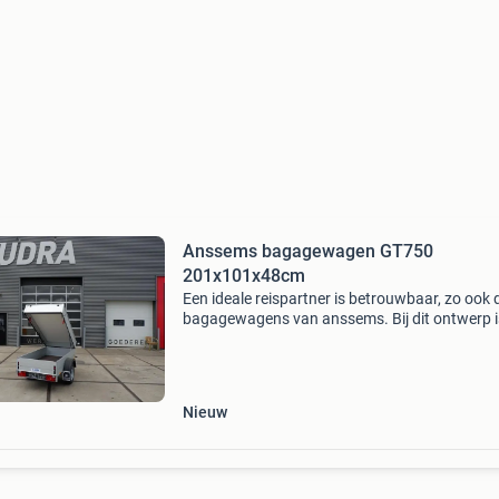
Anssems bagagewagen GT750
201x101x48cm
Een ideale reispartner is betrouwbaar, zo ook 
bagagewagens van anssems. Bij dit ontwerp i
rekening gehouden met al uw wensen. Hierdoo
deze aanhangwagen handig in gebruik,
onderhoudsvriendelijk
Nieuw