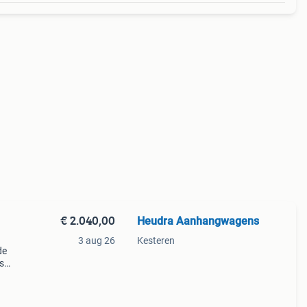
€ 2.040,00
Heudra Aanhangwagens
3 aug 26
Kesteren
de
s
r is