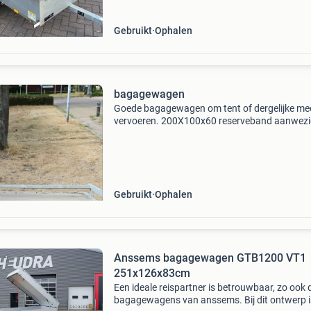
totaalgewicht: 7
Gebruikt
Ophalen
bagagewagen
Goede bagagewagen om tent of dergelijke me
vervoeren. 200X100x60 reserveband aanwezig
hebben hem gekocht om onze tent in te vervo
maar door omstandigheden niet gebruikt. Je 
er fietse
Gebruikt
Ophalen
Anssems bagagewagen GTB1200 VT1
251x126x83cm
Een ideale reispartner is betrouwbaar, zo ook 
bagagewagens van anssems. Bij dit ontwerp i