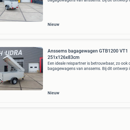
bagagewagens van anssems. Bij dit ontwerp i
rekening gehouden met al uw wensen. Hierdoo
deze aanhangwagen handig in gebruik,
onderhoudsvriendelijk
Nieuw
Anssems bagagewagen GTB1200 VT1
251x126x83cm
Een ideale reispartner is betrouwbaar, zo ook 
bagagewagens van anssems. Bij dit ontwerp i
rekening gehouden met al uw wensen. Hierdoo
deze aanhangwagen handig in gebruik,
onderhoudsvriendelijk
Nieuw