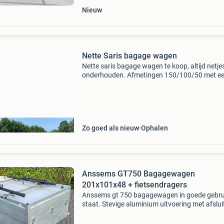
Nieuw
Nette Saris bagage wagen
Nette saris bagage wagen te koop, altijd netje
onderhouden. Afmetingen 150/100/50 met e
vaste fietsendrager en steunpoot .
Zo goed als nieuw
Ophalen
Anssems GT750 Bagagewagen
201x101x48 + fietsendragers
Anssems gt 750 bagagewagen in goede gebru
staat. Stevige aluminium uitvoering met afslu
bovenklep. De klep wordt ondersteund door
gasveren. Specificaties en opties: maximaal