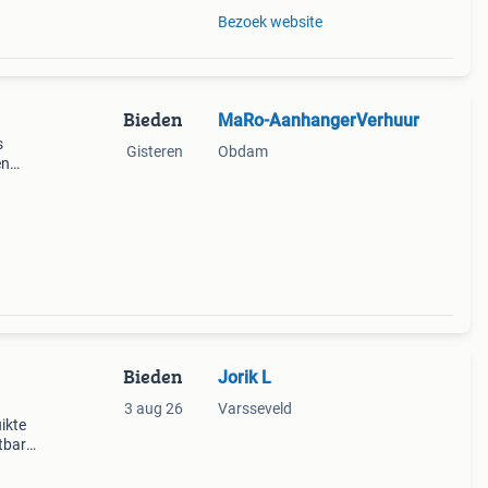
Bezoek website
Bieden
MaRo-AanhangerVerhuur
s
Gisteren
Obdam
en
Bieden
Jorik L
3 aug 26
Varsseveld
ikte
itbare