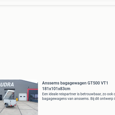
Anssems bagagewagen GT500 VT1
181x101x83cm
Een ideale reispartner is betrouwbaar, zo ook 
bagagewagens van anssems. Bij dit ontwerp i
rekening gehouden met al uw wensen. Hierdoo
deze aanhangwagen handig in gebruik,
onderhoudsvriendelijk