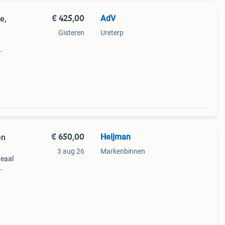
€ 425,00
AdV
e,
Gisteren
Ureterp
of
 (2
€ 650,00
Heijman
en
3 aug 26
Markenbinnen
deaal
lep
it