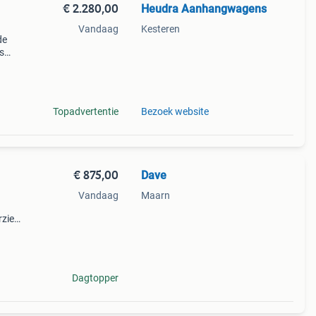
€ 2.280,00
Heudra Aanhangwagens
Vandaag
Kesteren
de
s
r is
Topadvertentie
Bezoek website
€ 875,00
Dave
Vandaag
Maarn
rzien
eriaal
Dagtopper