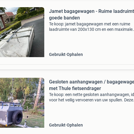
Jamet bagagewagen - Ruime laadruimt
goede banden
Te koop: jamet bagagewagen met een ruime
laadruimte van 200x130 cm en een maximale
laadhoogte van 80 cm. Ideaal voor vakanties 
extra opslag. De banden zijn recent vervangen
jaar oud) en in goede
Gebruikt
Ophalen
Gesloten aanhangwagen / bagagewag
met Thule fietsendrager
Te koop: een nette gesloten aanhangwagen, i
voor het veilig vervoeren van uw spullen. Deze
aanhangwagen is uitgerust met een handige k
die toegang geeft tot de ruime laadruimte. Er z
momente
Gebruikt
Ophalen