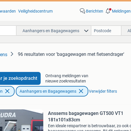
waarden
Veiligheidscentrum
Berichten
Meldingen
Aanhangers en Bagagewagens
A
96 resultaten
voor 'bagagewagen met fietsendrager'
ens
Ontvang meldingen van
r je zoekopdracht
nieuwe zoekresultaten
en
Aanhangers en Bagagewagens
Verwijder filters
Anssems bagagewagen GT500 VT1
181x101x83cm
Een ideale reispartner is betrouwbaar, zo ook 