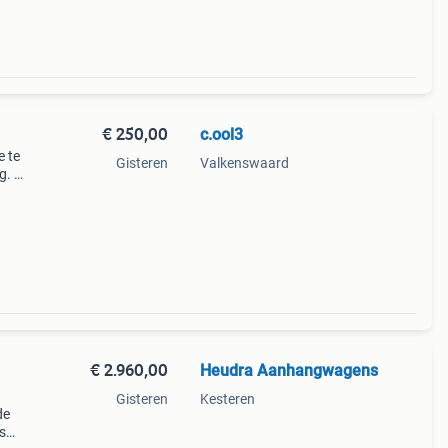
€ 250,00
c.ool3
e te
Gisteren
Valkenswaard
. Wij
eren
kunt
€ 2.960,00
Heudra Aanhangwagens
Gisteren
Kesteren
de
s