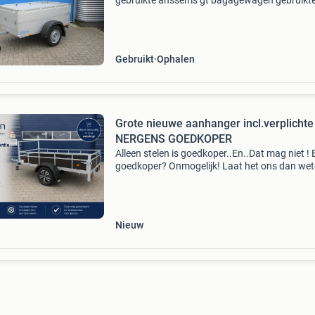
gebruikte anssems gt bagagewagen gebruikt
anssems bagagewagen in de kleinste uitvoeri
500Kg 181cm x 101cm x 48cm 13-polige stek
naar voren scharnierend dek
Gebruikt
Ophalen
Grote nieuwe aanhanger incl.verplichte
NERGENS GOEDKOPER
Alleen stelen is goedkoper..En..Dat mag niet ! 
goedkoper? Onmogelijk! Laat het ons dan we
via verkoop@vanwelpen.nl gebruik u verstand
koop bij de fabrikant ! Zakelijk of particulier, ie
Nieuw