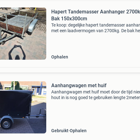
Hapert Tandemasser Aanhanger 2700k
Bak 150x300cm
Te koop: degelijke hapert tandemasser aanha
met een laadvermogen van 2700kg. De bak he
een afmeting van 150cm breed en 300cm lang
verlichting werkt naar behoren en de aanhange
voorzien
Ophalen
Aanhangwagen met huif
Aanhangwagen met huif moet door de tijd ni
hout in is nog goed te gebruiken lengte 2meter
breedte 1meter te koop wegens aanschaf nie
interesse 0641081146 de huif kan eraf gehaa
worden dan heb
Gebruikt
Ophalen