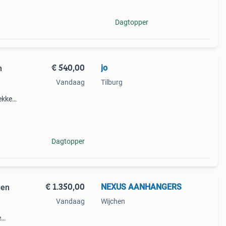
Dagtopper
€ 540,00
jo
Vandaag
Tilburg
ekker
oet
haken
Dagtopper
€ 1.350,00
NEXUS AANHANGERS
gen
Vandaag
Wijchen
e