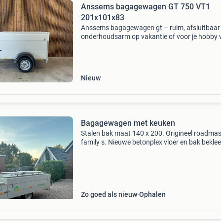
Anssems bagagewagen GT 750 VT1
201x101x83
Anssems bagagewagen gt – ruim, afsluitbaar
onderhoudsarm op vakantie of voor je hobby 
laadruimte nodig? De anssems bagagewagen
heeft een aluminium opbouw en een hardtop d
op gasveren.
Nieuw
Bagagewagen met keuken
Stalen bak maat 140 x 200. Origineel roadmas
family s. Nieuwe betonplex vloer en bak bekle
met vloerbedekking. Nieuwe remmen en trom
in 2026 en banden van 2023. Technisch zwaa
geremd onderst
Zo goed als nieuw
Ophalen