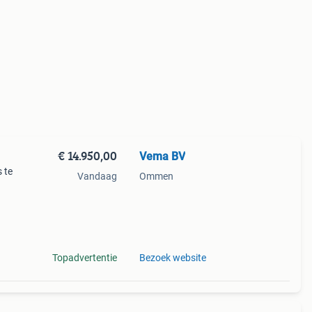
€ 14.950,00
Vema BV
 te
Vandaag
Ommen
tig
taand
Topadvertentie
Bezoek website