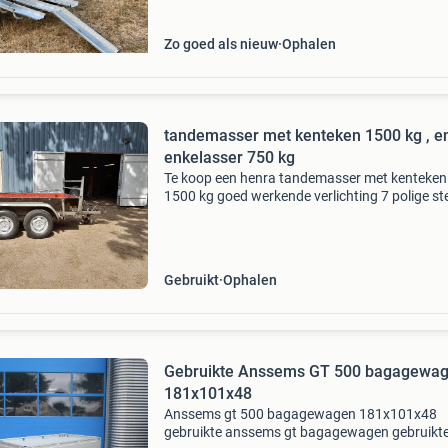
Zo goed als nieuw
Ophalen
tandemasser met kenteken 1500 kg , en
enkelasser 750 kg
Te koop een henra tandemasser met kenteken
1500 kg goed werkende verlichting 7 polige st
goede banden res wiel heeft haar scheuren m
een andere band op . Koprek , neuswiel , bind
, scharn
Gebruikt
Ophalen
Gebruikte Anssems GT 500 bagagewa
181x101x48
Anssems gt 500 bagagewagen 181x101x48
gebruikte anssems gt bagagewagen gebruikt