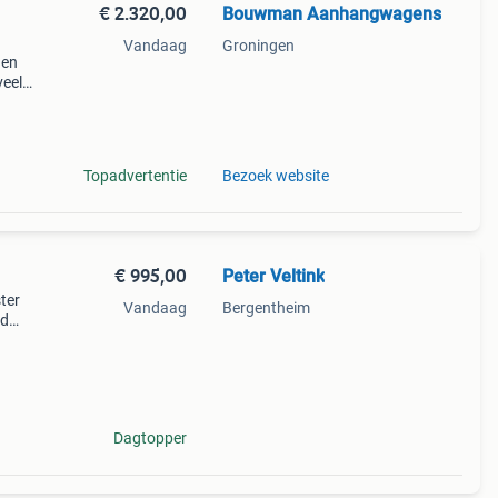
€ 2.320,00
Bouwman Aanhangwagens
Vandaag
Groningen
 en
veel
 gt
eksel
Topadvertentie
Bezoek website
€ 995,00
Peter Veltink
ter
Vandaag
Bergentheim
ed
mels
r
Dagtopper