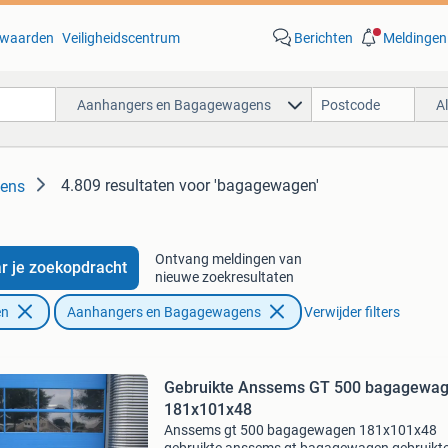
waarden
Veiligheidscentrum
Berichten
Meldingen
Aanhangers en Bagagewagens
A
4.809 resultaten
voor 'bagagewagen'
ens
Ontvang meldingen van
r je zoekopdracht
nieuwe zoekresultaten
en
Aanhangers en Bagagewagens
Verwijder filters
Gebruikte Anssems GT 500 bagagewa
181x101x48
Anssems gt 500 bagagewagen 181x101x48