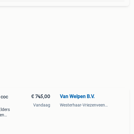
€ 745,00
Van Welpen B.V.
 coc
Vandaag
Westerhaar-Vriezenveensewijk
Elders
ten
 en
de