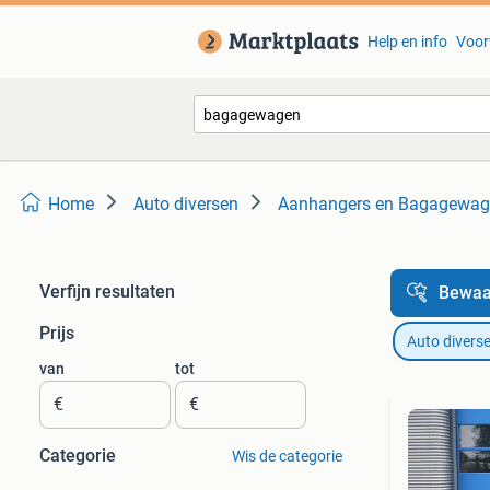
Help en info
Voor
Home
Auto diversen
Aanhangers en Bagagewag
Verfijn resultaten
Bewaa
Prijs
Auto divers
van
tot
€
€
Categorie
Wis de categorie