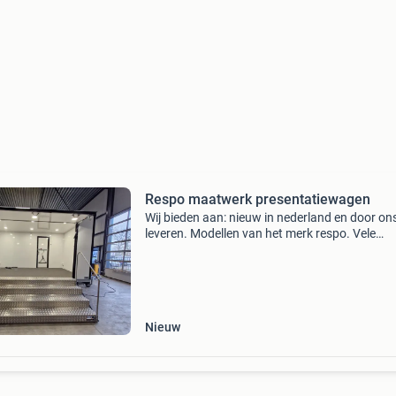
Respo maatwerk presentatiewagen
Wij bieden aan: nieuw in nederland en door ons
leveren. Modellen van het merk respo. Vele
mogelijkheden tot aan maatwerk toe. Seriema
kunnen wij ook wat voor u betekenen. Onders
een respo p
Nieuw