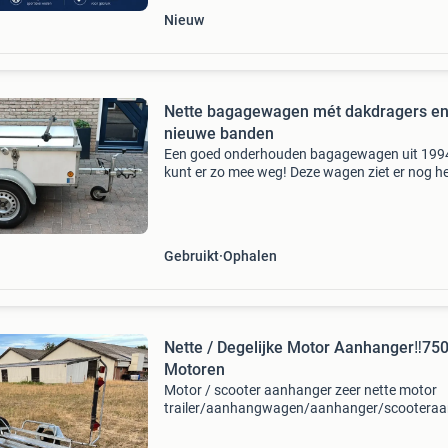
Nieuw
Nette bagagewagen mét dakdragers e
nieuwe banden
Een goed onderhouden bagagewagen uit 1994
kunt er zo mee weg! Deze wagen ziet er nog he
netjes uit en heeft altijd binnen gestaan, de la
jaren onder een afdak. Recentelijk zijn de ban
Gebruikt
Ophalen
Nette / Degelijke Motor Aanhanger‼️750
Motoren
Motor / scooter aanhanger zeer nette motor
trailer/aanhangwagen/aanhanger/scootera
Verkeert in nette staat en rijdt goed achter d
altijd binnen en is klaar