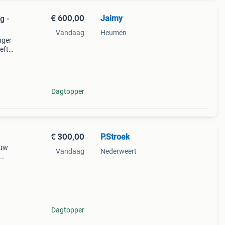
€ 600,00
Jaimy
g -
Vandaag
Heumen
nger
eft
. De
r is
Dagtopper
€ 300,00
P.Stroek
euw
Vandaag
Nederweert
uwe
ld
Dagtopper