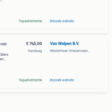
e
ng.
ker
Topadvertentie
Bezoek website
€ 745,00
Van Welpen B.V.
 coc
Vandaag
Westerhaar-Vriezenveensewijk
Elders
ten
 en
de
Topadvertentie
Bezoek website