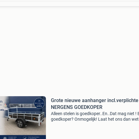
Grote nieuwe aanhanger incl.verplichte
NERGENS GOEDKOPER
Alleen stelen is goedkoper..En..Dat mag niet ! 
goedkoper? Onmogelijk! Laat het ons dan we
via verkoop@vanwelpen.nl gebruik u verstand
koop bij de fabrikant ! Zakelijk of particulier, ie