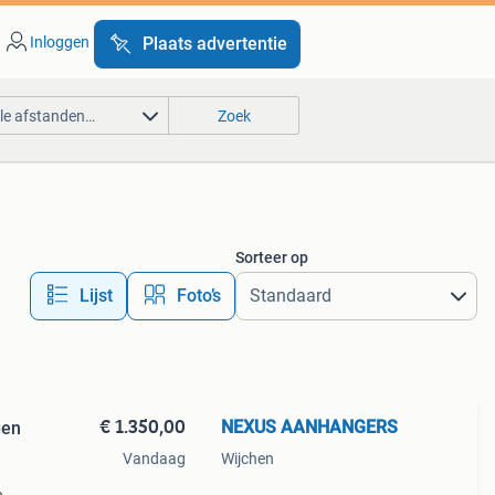
Inloggen
Plaats advertentie
lle afstanden…
Zoek
Sorteer op
Lijst
Foto’s
€ 1.350,00
NEXUS AANHANGERS
gen
Vandaag
Wijchen