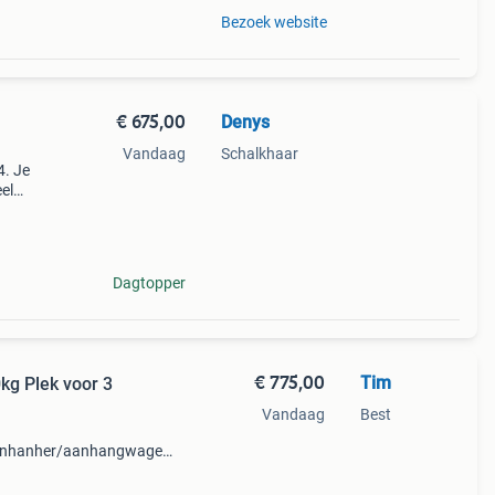
Bezoek website
€ 675,00
Denys
n
Vandaag
Schalkhaar
. Je
el
atste
den ve
Dagtopper
€ 775,00
Tim
kg Plek voor 3
Vandaag
Best
anhanher/aanhangwagen.
e auto. Aanhanger staat