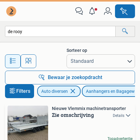
Aanhangers en Bagagewagens
Sorteer op
Alle afstanden…
Bewaar je zoekopdracht
Filters
Auto diversen
Aanhangers en Bagagewag
Nieuwe Vlemmix machinetransporter
Zie omschrijving
Details
Topadvertentie