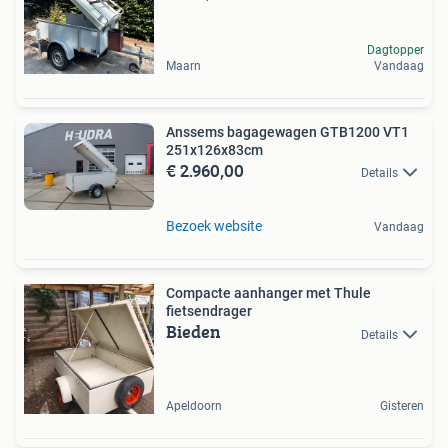
Dagtopper
Maarn
Vandaag
Anssems bagagewagen GTB1200 VT1
251x126x83cm
€ 2.960,00
Details
Bezoek website
Vandaag
Compacte aanhanger met Thule
fietsendrager
Bieden
Details
Apeldoorn
Gisteren