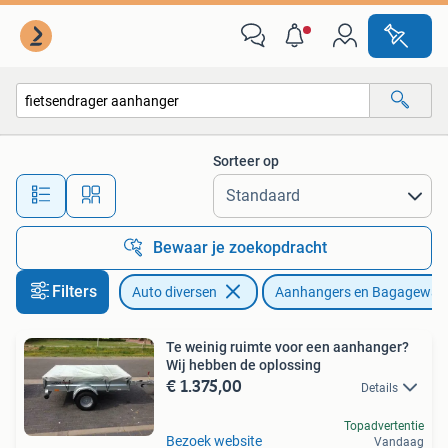
Aanhangers en Bagagewagens
Sorteer op
Alle afstanden…
Bewaar je zoekopdracht
Filters
Auto diversen
Aanhangers en Bagagewag
Te weinig ruimte voor een aanhanger?
Wij hebben de oplossing
€ 1.375,00
Details
Topadvertentie
Bezoek website
Vandaag