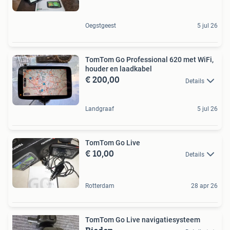
Oegstgeest
5 jul 26
TomTom Go Professional 620 met WiFi,
houder en laadkabel
€ 200,00
Details
Landgraaf
5 jul 26
TomTom Go Live
€ 10,00
Details
Rotterdam
28 apr 26
TomTom Go Live navigatiesysteem