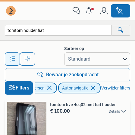
Autonavigatie
Sorteer op
Alle afstanden…
Bewaar je zoekopdracht
Filters
Auto diversen
Autonavigatie
Verwijder filters
tomtom live 4cq02 met fiat houder
€ 100,00
Details