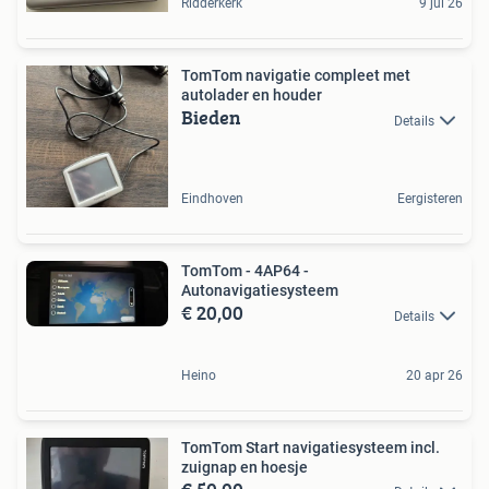
Ridderkerk
9 jul 26
TomTom navigatie compleet met
autolader en houder
Bieden
Details
Eindhoven
Eergisteren
TomTom - 4AP64 -
Autonavigatiesysteem
€ 20,00
Details
Heino
20 apr 26
TomTom Start navigatiesysteem incl.
zuignap en hoesje