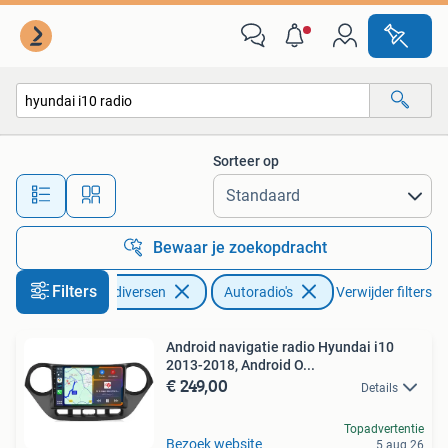
Autoradio's
Sorteer op
Alle afstanden…
Bewaar je zoekopdracht
Filters
Auto diversen
Autoradio's
Verwijder filters
Android navigatie radio Hyundai i10
2013-2018, Android O...
€ 249,00
Details
Topadvertentie
Bezoek website
5 aug 26