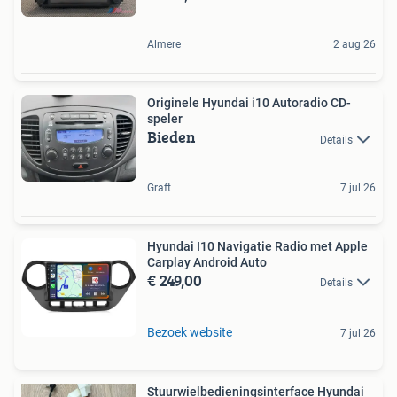
Almere
2 aug 26
Originele Hyundai i10 Autoradio CD-
speler
Bieden
Details
Graft
7 jul 26
Hyundai I10 Navigatie Radio met Apple
Carplay Android Auto
€ 249,00
Details
Bezoek website
7 jul 26
Stuurwielbedieningsinterface Hyundai