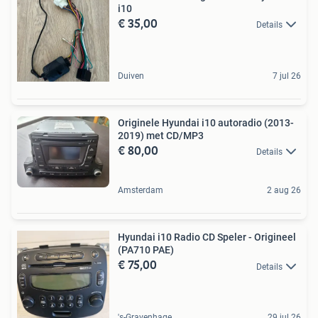
i10
€ 35,00
Details
Duiven
7 jul 26
Originele Hyundai i10 autoradio (2013-
2019) met CD/MP3
€ 80,00
Details
Amsterdam
2 aug 26
Hyundai i10 Radio CD Speler - Origineel
(PA710 PAE)
€ 75,00
Details
's-Gravenhage
29 jul 26