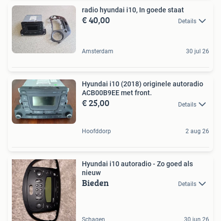
radio hyundai i10, In goede staat
€ 40,00
Details
Amsterdam
30 jul 26
Hyundai i10 (2018) originele autoradio
ACB00B9EE met front.
€ 25,00
Details
Hoofddorp
2 aug 26
Hyundai i10 autoradio - Zo goed als
nieuw
Bieden
Details
Schagen
30 jun 26