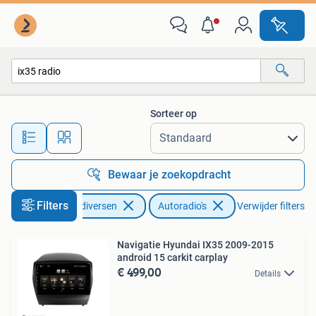
Autoradio's
Sorteer op
Alle afstanden…
Bewaar je zoekopdracht
Filters
Auto diversen
Autoradio's
Verwijder filters
Navigatie Hyundai IX35 2009-2015
android 15 carkit carplay
€ 499,00
Details