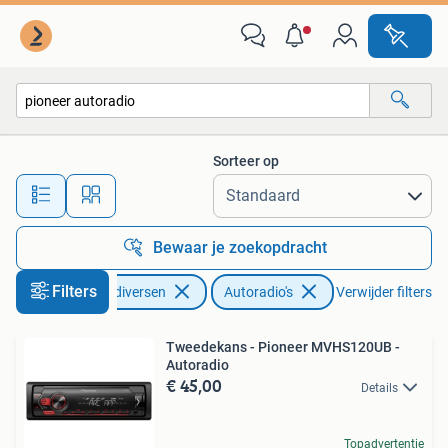
Autoradio's
Sorteer op
Alle afstanden…
Bewaar je zoekopdracht
Filters
Auto diversen
Autoradio's
Verwijder filters
Tweedekans - Pioneer MVHS120UB -
Autoradio
€ 45,00
Details
Topadvertentie