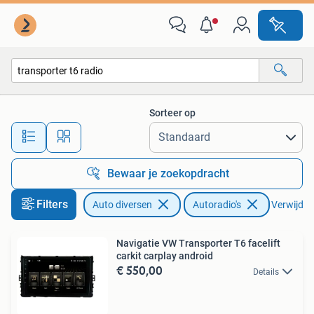
Autoradio's
Sorteer op
Alle afstanden…
Bewaar je zoekopdracht
Filters
Auto diversen
Autoradio's
Verwijder 
Navigatie VW Transporter T6 facelift
carkit carplay android
€ 550,00
Details