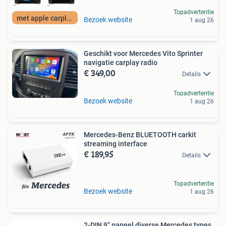
Topadvertentie
met apple carplay
Bezoek website
1 aug 26
Geschikt voor Mercedes Vito Sprinter
navigatie carplay radio
€ 349,00
Details
Topadvertentie
Bezoek website
1 aug 26
Mercedes-Benz BLUETOOTH carkit
streaming interface
€ 189,95
Details
Topadvertentie
Bezoek website
1 aug 26
2-DIN 9" paneel diverse Mercedes types,