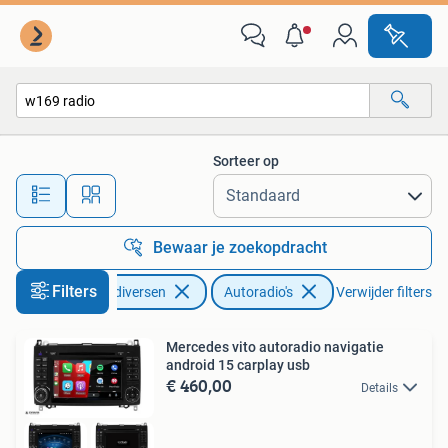
Autoradio's
Sorteer op
Alle afstanden…
Bewaar je zoekopdracht
Filters
Auto diversen
Autoradio's
Verwijder filters
Mercedes vito autoradio navigatie
android 15 carplay usb
€ 460,00
Details