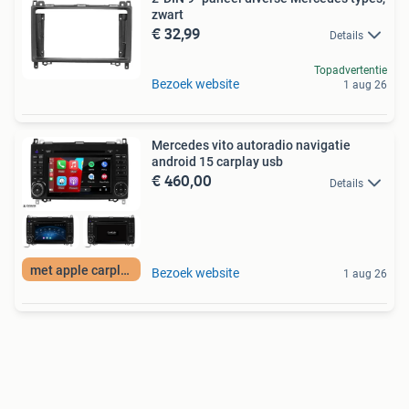
zwart
€ 32,99
Details
Topadvertentie
Bezoek website
1 aug 26
Mercedes vito autoradio navigatie
android 15 carplay usb
€ 460,00
Details
met apple carplay
Bezoek website
1 aug 26