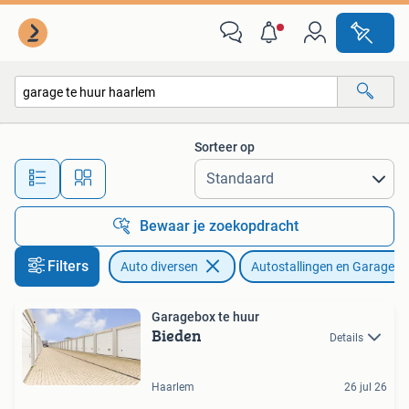
Autostallingen en Garages
Sorteer op
Alle afstanden…
Bewaar je zoekopdracht
Filters
Auto diversen
Autostallingen en Garages
Garagebox te huur
Bieden
Details
Haarlem
26 jul 26