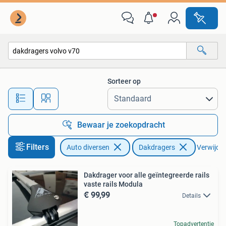
Dakdragers
Sorteer op
Alle afstanden…
Bewaar je zoekopdracht
Filters
Auto diversen
Dakdragers
Verwijder 
Dakdrager voor alle geïntegreerde rails
vaste rails Modula
€ 99,99
Details
Topadvertentie