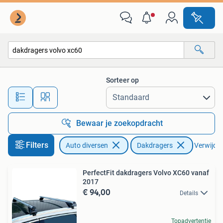
Dakdragers
Sorteer op
Alle afstanden…
Bewaar je zoekopdracht
Filters
Auto diversen
Dakdragers
Verwijder 
PerfectFit dakdragers Volvo XC60 vanaf
2017
€ 94,00
Details
Topadvertentie