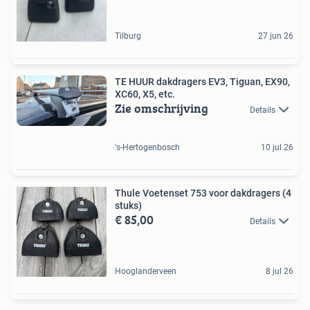
Tilburg
27 jun 26
TE HUUR dakdragers EV3, Tiguan, EX90,
XC60, X5, etc.
Zie omschrijving
Details
's-Hertogenbosch
10 jul 26
Thule Voetenset 753 voor dakdragers (4
stuks)
€ 85,00
Details
Hooglanderveen
8 jul 26