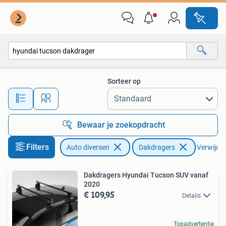
Dakdragers
Sorteer op
Alle afstanden…
Bewaar je zoekopdracht
Filters
Auto diversen
Dakdragers
Verwijder 
Dakdragers Hyundai Tucson SUV vanaf
2020
€ 109,95
Details
Topadvertentie