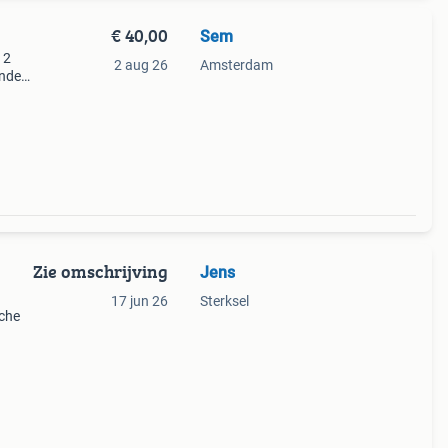
€ 40,00
Sem
 2
2 aug 26
Amsterdam
onder
alk
Zie omschrijving
Jens
17 jun 26
Sterksel
sche
dan