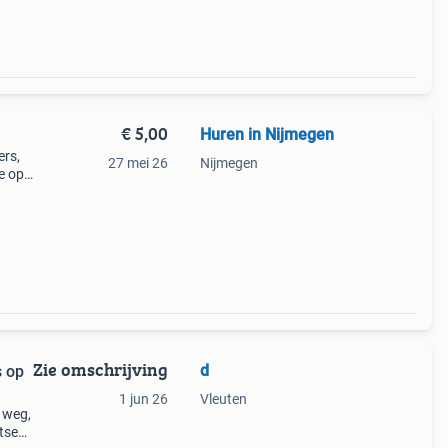
€ 5,00
Huren in Nijmegen
ers,
27 mei 26
Nijmegen
e op
Zie omschrijving
d
s op
1 jun 26
Vleuten
 weg,
etsen