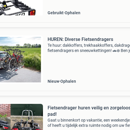
Gebruikt
Ophalen
HUREN: Diverse Fietsendragers
Te huur: dakkoffers, trekhaakkoffers, dakdrag
fietsendragers en sneeuwkettingen! 🚗❄️ Ben j
zoek naar extra ruimte voor je vakantie of een
weekendje weg? Wij hebben de oplossing! Wij
verhuren
Nieuw
Ophalen
Fietsendrager huren veilig en zorgeloo
pad!
Gaat u binnenkort op vakantie, een weekendje
of heeft u tijdelijk extra ruimte nodig om uw fi