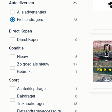
Auto diversen
Alle advertenties
Fietsendragers
23
Direct Kopen
Direct Kopen
0
Conditie
Nieuw
5
Zo goed als nieuw
17
Gebruikt
1
Soort
Achterklepdrager
1
Dakdrager
0
Trekhaakdrager
18
Fietsendrager-accessoire
0