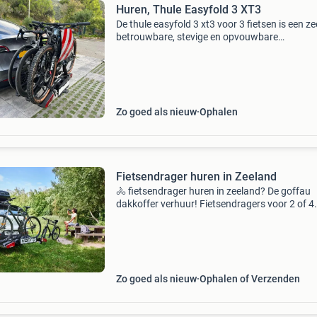
Huren, Thule Easyfold 3 XT3
De thule easyfold 3 xt3 voor 3 fietsen is een ze
betrouwbare, stevige en opvouwbare
fietsendrager. De fietsendrager is zeer geschik
voor de elektrische fietsen of e-bikes, maar oo
voor de stadsfie
Zo goed als nieuw
Ophalen
Fietsendrager huren in Zeeland
🚴 fietsendrager huren in zeeland? De goffau
dakkoffer verhuur! Fietsendragers voor 2 of 4
fietsen. Al voor 30 euro per week. Ga je op
fietsvakantie, een weekend weg of wil je jouw
fietsen veilig verv
Zo goed als nieuw
Ophalen of Verzenden