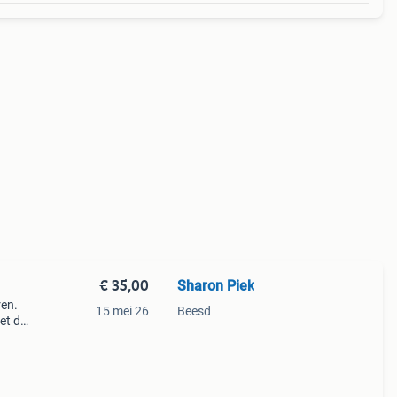
€ 35,00
Sharon Piek
ren.
15 mei 26
Beesd
et de
chikt