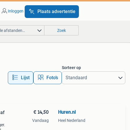
Inloggen
Plaats advertentie
lle afstanden…
Zoek
Sorteer op
Lijst
Foto’s
€ 14,50
Huren.nl
naf
Vandaag
Heel Nederland
er.