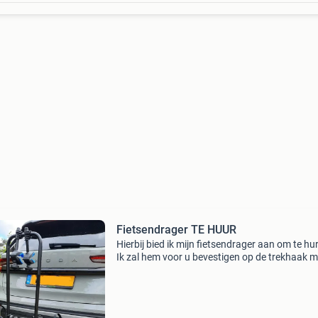
Fietsendrager TE HUUR
Hierbij bied ik mijn fietsendrager aan om te hu
Ik zal hem voor u bevestigen op de trekhaak m
7- of 13polige stekker. De fietsendrager is ges
voor 2 stuks elektrische fietsen. De fietsen