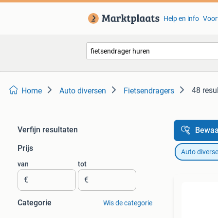
Help en info
Voor
48 resu
Home
Auto diversen
Fietsendragers
Verfijn resultaten
Bewaa
Prijs
Auto divers
van
tot
€
€
Categorie
Wis de categorie