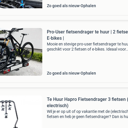
Zo goed als nieuw
Ophalen
Pro-User fietsendrager te huur | 2 fietse
E-bikes |
Mooie en stevige pro-user fietsendrager te huu
geschikt voor 2 fietsen of e-bikes. Ideaal voor
vakantie, weekendje weg of wanneer je inciden
een fietsendrager nodig hebt. Kenmerken: ges
voo
Zo goed als nieuw
Ophalen
Te Huur Hapro Fietsendrager 3 fietsen 
electrisch)
Wil je er op uit of op vakantie met de (electrisc
fietsen en heb je geen fietsendrager? Dan is h
een slimme optie. Te huur een fietsendrager v
normale of 2 electrische fietsen met kantelme