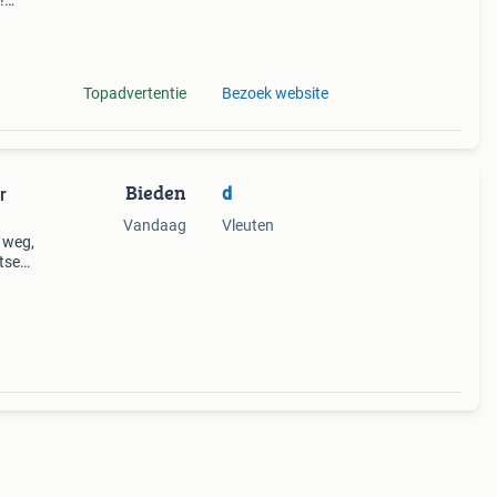
!
Topadvertentie
Bezoek website
Bieden
d
r
Vandaag
Vleuten
 weg,
etsen
wbare