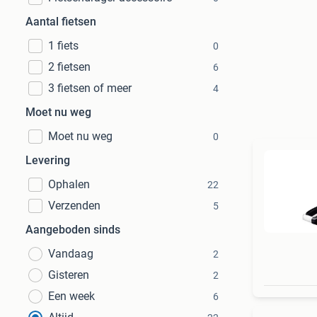
Aantal fietsen
1 fiets
0
2 fietsen
6
3 fietsen of meer
4
Moet nu weg
Moet nu weg
0
Levering
Ophalen
22
Verzenden
5
Aangeboden sinds
Vandaag
2
Gisteren
2
Een week
6