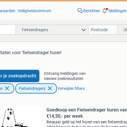
waarden
Veiligheidscentrum
Berichten
Meldingen
Fietsendragers
A
ltaten
voor 'fietsendrager huren'
Ontvang meldingen van
r je zoekopdracht
nieuwe zoekresultaten
en
Fietsendragers
Verwijder filters
Goedkoop een Fietsendrager huren va
€14,50,- per week
Bespaar geld op het huren van een fietsendrag