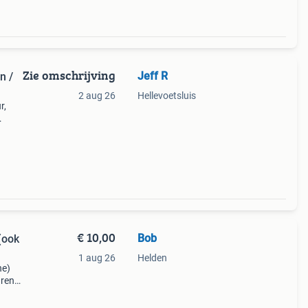
Zie omschrijving
Jeff R
n /
2 aug 26
Hellevoetsluis
r,
teel
chikt
€ 10,00
Bob
(ook
1 aug 26
Helden
he)
uren
oor 3