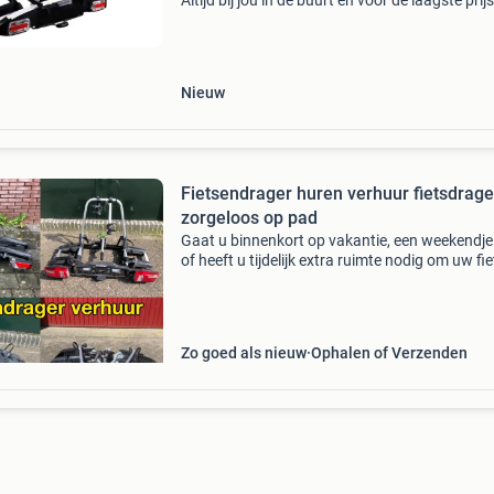
Altijd bij jou in de buurt en voor de laagste prijs
Vergelijk alle verhuurbedrijven in jouw regio en
maak de beste huurdeal.
Nieuw
Fietsendrager huren verhuur fietsdrage
zorgeloos op pad
Gaat u binnenkort op vakantie, een weekendje
of heeft u tijdelijk extra ruimte nodig om uw fi
te vervoeren? Huur dan een veilige en betrou
fietsendrager! Of het nu gaat om zware elektri
Zo goed als nieuw
Ophalen of Verzenden