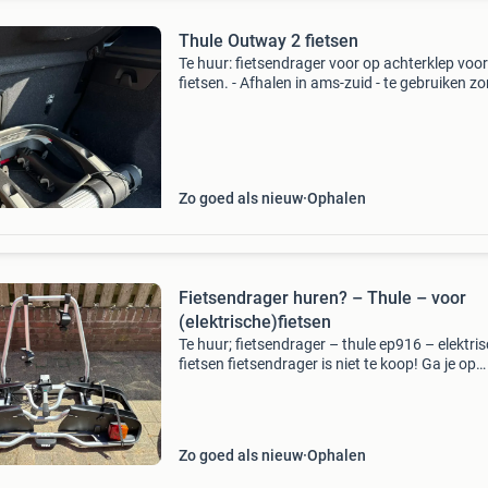
Thule Outway 2 fietsen
Te huur: fietsendrager voor op achterklep voor
fietsen. - Afhalen in ams-zuid - te gebruiken z
trekhaak - inklapbaar - evt licht- en- kentekenb
erbij te huren (afhankelijk waar je kentekenpl
Zo goed als nieuw
Ophalen
Fietsendrager huren? – Thule – voor
(elektrische)fietsen
Te huur; fietsendrager – thule ep916 – elektri
fietsen fietsendrager is niet te koop! Ga je op
vakantie en wil je je fietsen meenemen? Huur 
deze thule ep916 fietsendrager – stevig,
betrouwbaar
Zo goed als nieuw
Ophalen