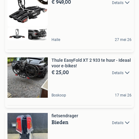
€ 949,00
Details
Halle
27 mei 26
Thule EasyFold XT 2 933 te huur - Ideaal
voor e-bikes!
€ 25,00
Details
Boskoop
17 mei 26
fietsendrager
Bieden
Details