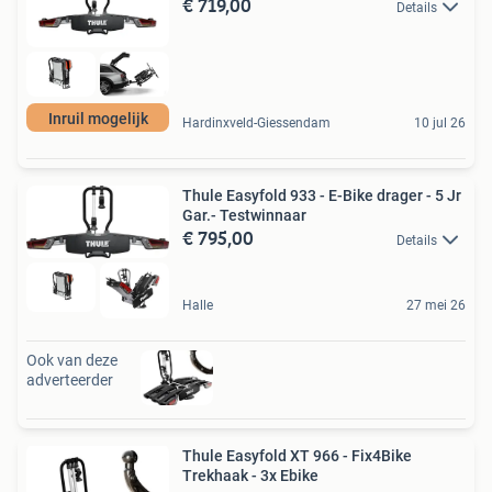
€ 719,00
Details
Inruil mogelijk
Hardinxveld-Giessendam
10 jul 26
Thule Easyfold 933 - E-Bike drager - 5 Jr
Gar.- Testwinnaar
€ 795,00
Details
Halle
27 mei 26
Ook van deze
adverteerder
Thule Easyfold XT 966 - Fix4Bike
Trekhaak - 3x Ebike