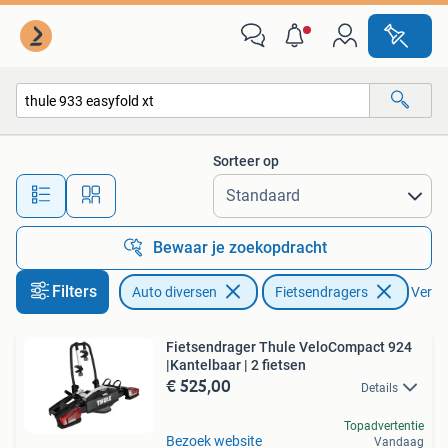
Fietsendragers
Sorteer op
Alle afstanden…
Bewaar je zoekopdracht
Filters
Auto diversen
Fietsendragers
Verwij
Fietsendrager Thule VeloCompact 924
|Kantelbaar | 2 fietsen
€ 525,00
Details
Topadvertentie
Bezoek website
Vandaag