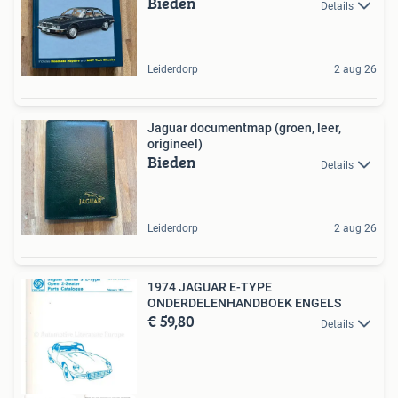
Bieden
Details
Leiderdorp
2 aug 26
Jaguar documentmap (groen, leer,
origineel)
Bieden
Details
Leiderdorp
2 aug 26
1974 JAGUAR E-TYPE
ONDERDELENHANDBOEK ENGELS
€ 59,80
Details