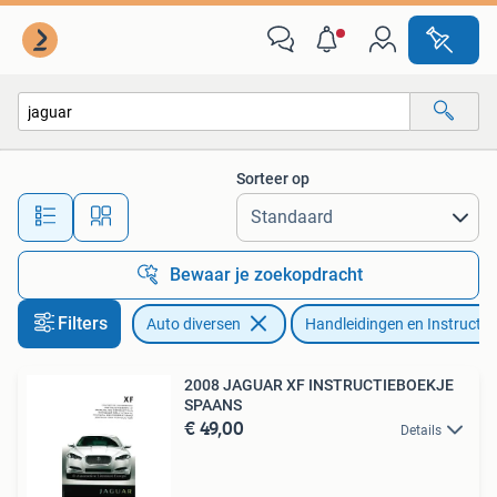
Handleidingen en Instructieboekjes
Sorteer op
Alle afstanden…
Bewaar je zoekopdracht
Filters
Auto diversen
Handleidingen en Instructie
2008 JAGUAR XF INSTRUCTIEBOEKJE
SPAANS
€ 49,00
Details