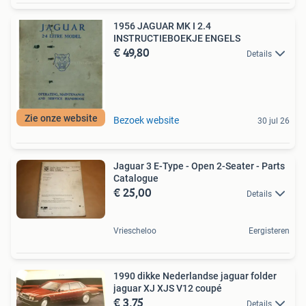
1956 JAGUAR MK I 2.4
INSTRUCTIEBOEKJE ENGELS
€ 49,80
Details
Zie onze website
Bezoek website
30 jul 26
Jaguar 3 E-Type - Open 2-Seater - Parts
Catalogue
€ 25,00
Details
Vriescheloo
Eergisteren
1990 dikke Nederlandse jaguar folder
jaguar XJ XJS V12 coupé
€ 3,75
Details