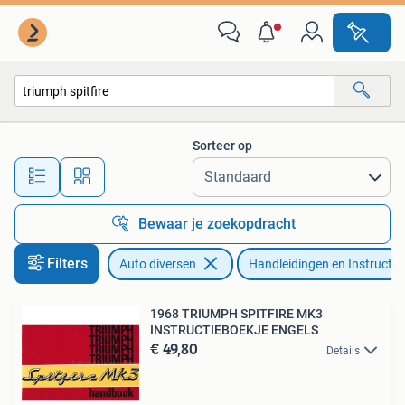
Handleidingen en Instructieboekjes
Sorteer op
Alle afstanden…
Bewaar je zoekopdracht
Filters
Auto diversen
Handleidingen en Instructie
1968 TRIUMPH SPITFIRE MK3
INSTRUCTIEBOEKJE ENGELS
€ 49,80
Details