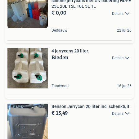
schone jerrycan's met UN codering HDPE
25L 20L 15L 10L 5L 1L
€ 0,00
Details
Delfgauw
22 jul 26
4 jerrycans 20 liter.
Bieden
Details
Zandvoort
16 jul 26
Benson Jerrycan 20 liter incl schenktuit
€ 15,49
Details