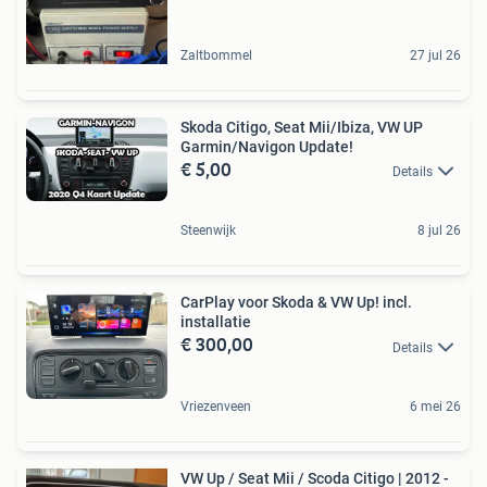
Zaltbommel
27 jul 26
Skoda Citigo, Seat Mii/Ibiza, VW UP
Garmin/Navigon Update!
€ 5,00
Details
Steenwijk
8 jul 26
CarPlay voor Skoda & VW Up! incl.
installatie
€ 300,00
Details
Vriezenveen
6 mei 26
VW Up / Seat Mii / Scoda Citigo | 2012 -