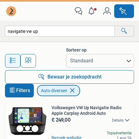
Auto diversen
Sorteer op
Alle afstanden…
Bewaar je zoekopdracht
Filters
Auto diversen
Volkswagen VW Up Navigatie Radio
Apple Carplay Android Auto
€ 249,00
Details
Topadvertentie
Bezoek website
1 aug 26