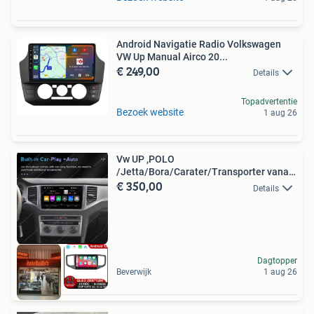
Android Navigatie Radio Volkswagen
VW Up Manual Airco 20...
€ 249,00
Details
Topadvertentie
Bezoek website
1 aug 26
Vw UP ,POLO
/Jetta/Bora/Carater/Transporter vanaf
€ 350,00
1995/2024
Details
Dagtopper
Beverwijk
1 aug 26