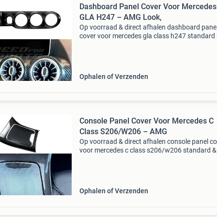
Dashboard Panel Cover Voor Mercedes
GLA H247 – AMG Look,
Op voorraad & direct afhalen dashboard pane
cover voor mercedes gla class h247 standard
amg line & gla35 amg & gla45 amg – amg look
carbon look geef uw mercedes gla class h247
Ophalen of Verzenden
Console Panel Cover Voor Mercedes C
Class S206/W206 – AMG
Op voorraad & direct afhalen console panel c
voor mercedes c class s206/w206 standard 
line & c43 amg & c63 amg – amg look, carbon
geef uw mercedes c class s206/w206 stan
Ophalen of Verzenden