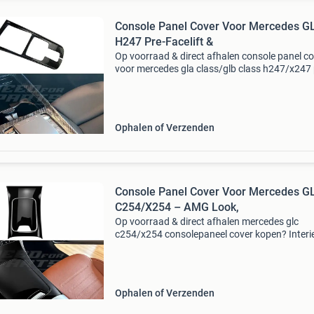
Console Panel Cover Voor Mercedes G
H247 Pre-Facelift &
Op voorraad & direct afhalen console panel c
voor mercedes gla class/glb class h247/x247 
facelift standard & amg line & gla35 amg & gl
amg & glb35 amg – amg look, carbon
Ophalen of Verzenden
Console Panel Cover Voor Mercedes G
C254/X254 – AMG Look,
Op voorraad & direct afhalen mercedes glc
c254/x254 consolepaneel cover kopen? Interi
accent voor jouw mercedes glc deze mercedes
c254/x254 consolepaneel cover in hoogglans
zwart is een aft
Ophalen of Verzenden