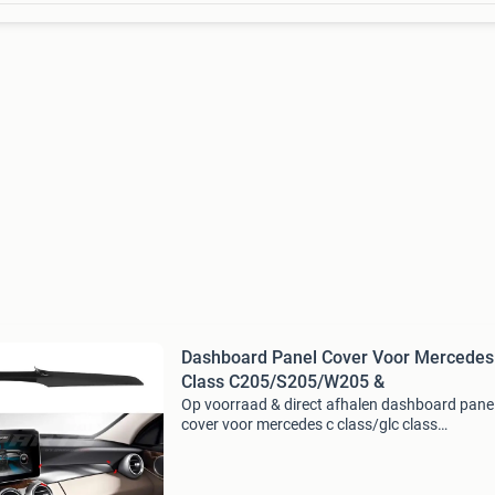
Dashboard Panel Cover Voor Mercedes
Class C205/S205/W205 &
Op voorraad & direct afhalen dashboard pane
cover voor mercedes c class/glc class
c205/s205/w205/x253 standard & amg line &
amg & c450 amg & glc43 amg & c63 amg & gl