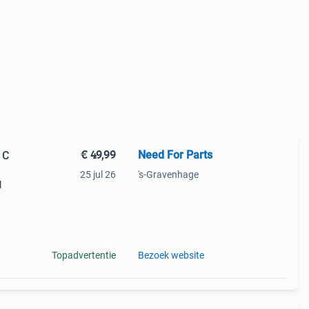
€ 49,99
Need For Parts
 C
25 jul 26
's-Gravenhage
l
 c43
c6
Topadvertentie
Bezoek website