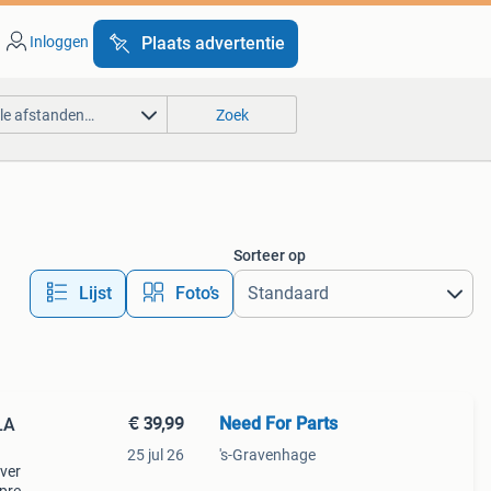
Inloggen
Plaats advertentie
lle afstanden…
Zoek
Sorteer op
Lijst
Foto’s
€ 39,99
Need For Parts
LA
25 jul 26
's-Gravenhage
over