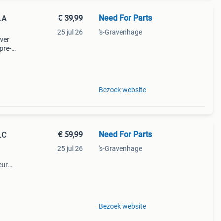
€ 39,99
Need For Parts
LA
25 jul 26
's-Gravenhage
over
pre-
a45
Bezoek website
€ 59,99
Need For Parts
LC
25 jul 26
's-Gravenhage
eur
 glc
Bezoek website