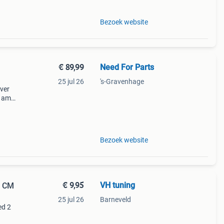
Bezoek website
€ 89,99
Need For Parts
25 jul 26
's-Gravenhage
over
& amg
uw
Bezoek website
€ 9,95
VH tuning
9 CM
25 jul 26
Barneveld
ed 2