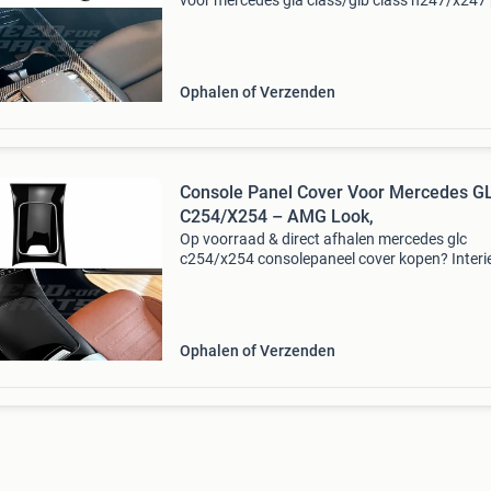
voor mercedes gla class/glb class h247/x247 
facelift standard & amg line & gla35 amg & gl
amg & glb35 amg – amg look, carbon
Ophalen of Verzenden
Console Panel Cover Voor Mercedes G
C254/X254 – AMG Look,
Op voorraad & direct afhalen mercedes glc
c254/x254 consolepaneel cover kopen? Interi
accent voor jouw mercedes glc deze mercedes
c254/x254 consolepaneel cover in hoogglans
zwart is een aft
Ophalen of Verzenden