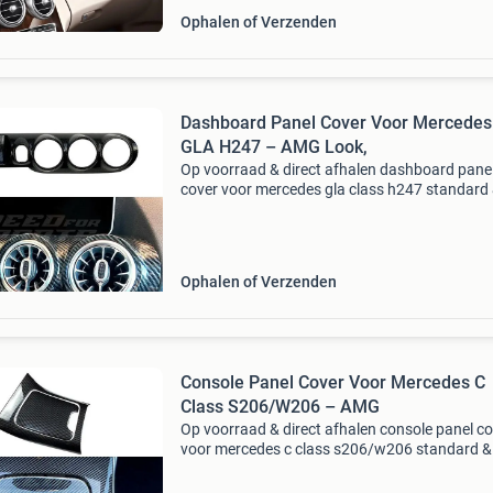
Ophalen of Verzenden
Dashboard Panel Cover Voor Mercedes
GLA H247 – AMG Look,
Op voorraad & direct afhalen dashboard pane
cover voor mercedes gla class h247 standard
amg line & gla35 amg & gla45 amg – amg look
carbon look geef uw mercedes gla class h247
Ophalen of Verzenden
Console Panel Cover Voor Mercedes C
Class S206/W206 – AMG
Op voorraad & direct afhalen console panel c
voor mercedes c class s206/w206 standard 
line & c43 amg & c63 amg – amg look, carbon
geef uw mercedes c class s206/w206 stan