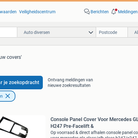
waarden
Veiligheidscentrum
Berichten
Meldingen
Auto diversen
A
uw covers'
Ontvang meldingen van
r je zoekopdracht
nieuwe zoekresultaten
en
Console Panel Cover Voor Mercedes G
H247 Pre-Facelift &
Op voorraad & direct afhalen console panel c