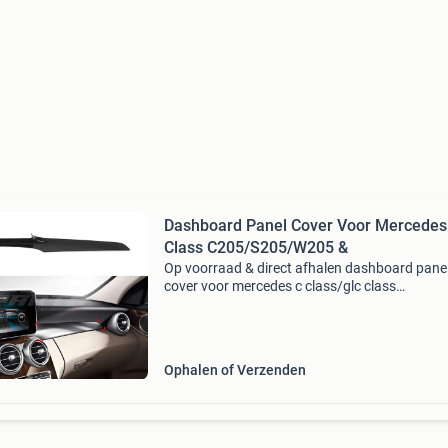
Dashboard Panel Cover Voor Mercedes
Class C205/S205/W205 &
Op voorraad & direct afhalen dashboard pane
cover voor mercedes c class/glc class
c205/s205/w205/x253 standard & amg line &
amg & c450 amg & glc43 amg & c63 amg & gl
Ophalen of Verzenden