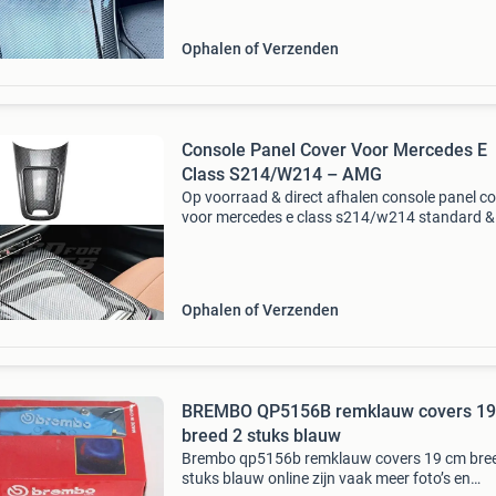
Ophalen of Verzenden
Console Panel Cover Voor Mercedes E
Class S214/W214 – AMG
Op voorraad & direct afhalen console panel c
voor mercedes e class s214/w214 standard 
line & e53 amg – amg look, carbon look geef 
mercedes e class s214/w214 standard & amg
Ophalen of Verzenden
BREMBO QP5156B remklauw covers 1
breed 2 stuks blauw
Brembo qp5156b remklauw covers 19 cm bre
stuks blauw online zijn vaak meer foto’s en