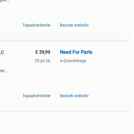
pre-
a45
Topadvertentie
Bezoek website
€ 59,99
Need For Parts
LC
25 jul 26
's-Gravenhage
eur
 glc
Topadvertentie
Bezoek website