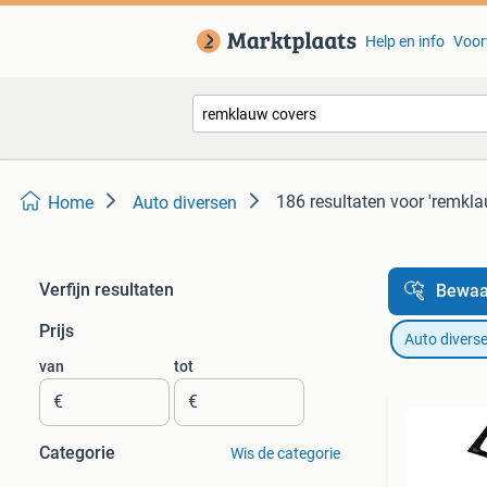
Help en info
Voor
186 resultaten
voor 'remkla
Home
Auto diversen
Verfijn resultaten
Bewaa
Prijs
Auto divers
van
tot
€
€
Categorie
Wis de categorie