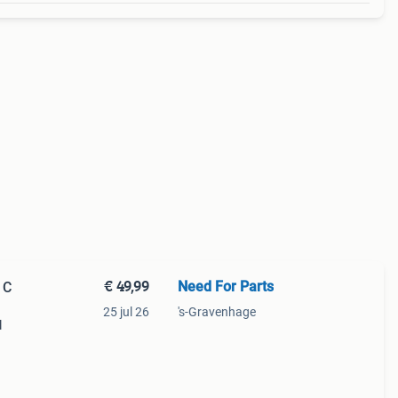
€ 49,99
Need For Parts
 C
25 jul 26
's-Gravenhage
l
 c43
c6