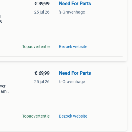
€ 39,99
Need For Parts
25 jul 26
's-Gravenhage
l
 &
,
 stan
Topadvertentie
Bezoek website
€ 69,99
Need For Parts
25 jul 26
's-Gravenhage
over
& amg
 look
Topadvertentie
Bezoek website