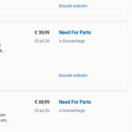
Bezoek website
€ 39,99
Need For Parts
25 jul 26
's-Gravenhage
l
 &
,
 stan
Bezoek website
€ 69,99
Need For Parts
25 jul 26
's-Gravenhage
over
& amg
 look