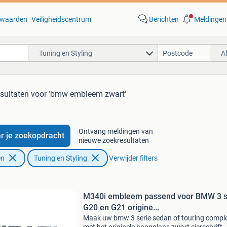
waarden
Veiligheidscentrum
Berichten
Meldingen
Tuning en Styling
A
esultaten
voor 'bmw embleem zwart'
Ontvang meldingen van
r je zoekopdracht
nieuwe zoekresultaten
en
Tuning en Styling
Verwijder filters
M340i embleem passend voor BMW 3 s
G20 en G21 origine...
Maak uw bmw 3 serie sedan of touring compl