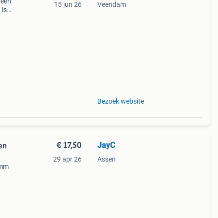
 een
15 jun 26
Veendam
 is
Bezoek website
€ 17,50
JayC
en
29 apr 26
Assen
 mm