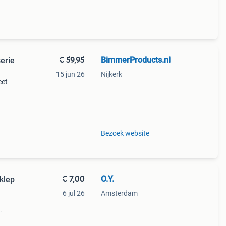
€ 59,95
BimmerProducts.nl
erie
15 jun 26
Nijkerk
eet
e
 serie
Bezoek website
€ 7,00
O.Y.
klep
6 jul 26
Amsterdam