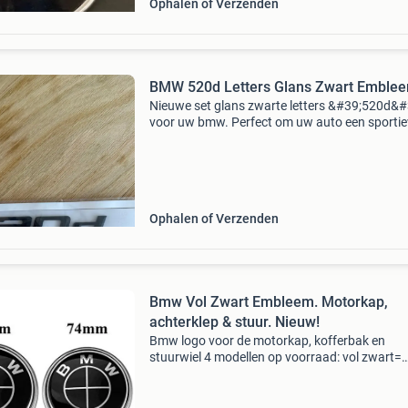
Ophalen of Verzenden
BMW 520d Letters Glans Zwart Emble
Nieuwe set glans zwarte letters &#39;520d&#
voor uw bmw. Perfect om uw auto een sportie
en modernere uitstraling te geven. Eenvoudig 
monteren.
Ophalen of Verzenden
Bmw Vol Zwart Embleem. Motorkap,
achterklep & stuur. Nieuw!
Bmw logo voor de motorkap, kofferbak en
stuurwiel 4 modellen op voorraad: vol zwart=
82mm. 74&78mm. 45Mm zwart wit= 82mm.
74&78mm. 45Mm blauw wit= 82mm. 74&78
45Mm 50th year= 82mm. 74Mm