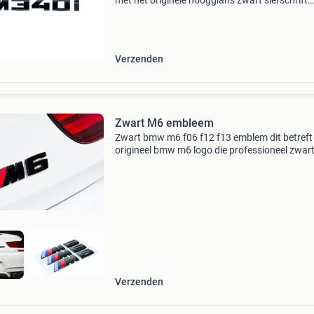
met het originele hoogglans zwart sierschrift
m340i. Eenvoudig zelf te bevestigen dankzij d
zelfklevende achterzijde. Geschikt voor bmw 3
(g20, g21
Verzenden
Zwart M6 embleem
Zwart bmw m6 f06 f12 f13 emblem dit betreft
origineel bmw m6 logo die professioneel zwart
gespoten. U heeft de optie om te kiezen uit
hoogglans zwart of mat zwart
Verzenden