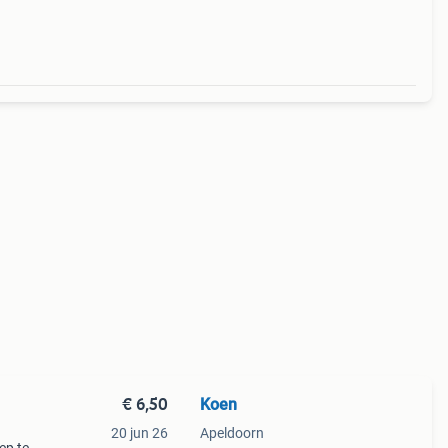
m.
€ 6,50
Koen
20 jun 26
Apeldoorn