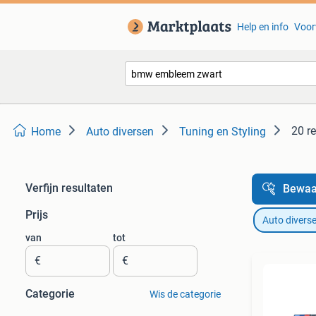
Help en info
Voor
20 r
Home
Auto diversen
Tuning en Styling
Verfijn resultaten
Bewaa
Prijs
Auto divers
van
tot
€
€
Categorie
Wis de categorie