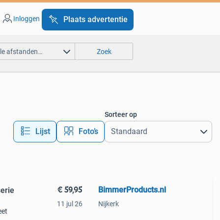
Inloggen
Plaats advertentie
lle afstanden…
Zoek
Sorteer op
Lijst
Foto’s
€ 59,95
BimmerProducts.nl
erie
11 jul 26
Nijkerk
eet