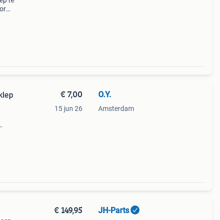
ep te
or
k) ✅
€ 7,00
O.Y.
klep
15 jun 26
Amsterdam
m.
€ 149,95
JH-Parts