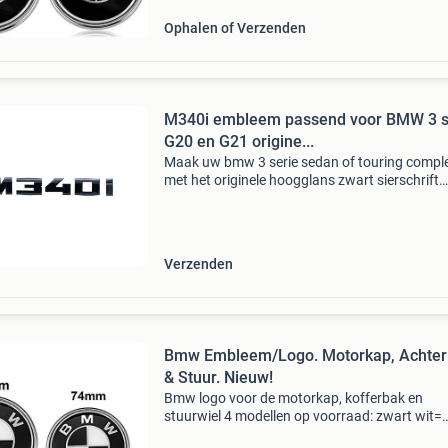
Ophalen of Verzenden
M340i embleem passend voor BMW 3 s
G20 en G21 origine...
Maak uw bmw 3 serie sedan of touring compl
met het originele hoogglans zwart sierschrift
m340i. Eenvoudig zelf te bevestigen dankzij d
zelfklevende achterzijde. Geschikt voor bmw 3
(g20, g21
Verzenden
Bmw Embleem/Logo. Motorkap, Achter
& Stuur. Nieuw!
Bmw logo voor de motorkap, kofferbak en
stuurwiel 4 modellen op voorraad: zwart wit=
82mm. 74&78mm. 45Mm blauw wit= 82mm.