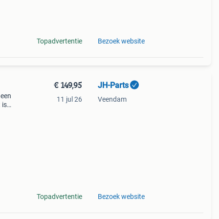
e
 serie
Topadvertentie
Bezoek website
€ 149,95
JH-Parts
 een
11 jul 26
Veendam
 is
Topadvertentie
Bezoek website