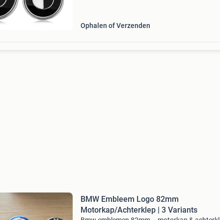
74&78mm. 45Mm vol zwart= 82mm. 74&78m
45Mm 50th year= 82mm. 74Mm
Ophalen of Verzenden
BMW Embleem Logo 82mm
Motorkap/Achterklep | 3 Variants