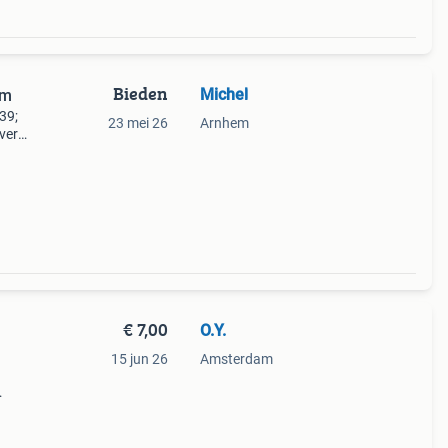
Bieden
Michel
em
39;
23 mei 26
Arnhem
vere
te
€ 7,00
O.Y.
15 jun 26
Amsterdam
mm.