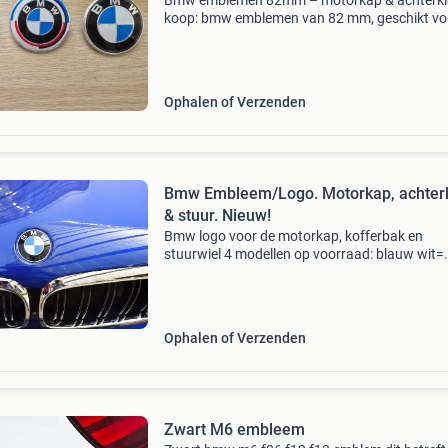
Bmw emblemen 82mm – motorkap & achterkl
koop: bmw emblemen van 82 mm, geschikt vo
motorkap en/of achterklep. Beschikbaar in 3
uitvoeringen: ✅ blauw/wit (originele bmw-loo
zwart/wit (spo
Ophalen of Verzenden
Bmw Embleem/Logo. Motorkap, achter
& stuur. Nieuw!
Bmw logo voor de motorkap, kofferbak en
stuurwiel 4 modellen op voorraad: blauw wit=
82mm. 74&78mm. 45Mm zwart wit= 82mm.
74&78mm. 45Mm vol zwart= 82mm. 74&78m
45Mm 50th year= 82mm. 74Mm
Ophalen of Verzenden
Zwart M6 embleem