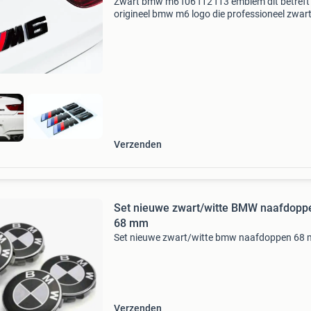
Zwart bmw m6 f06 f12 f13 emblem dit betreft
origineel bmw m6 logo die professioneel zwart
gespoten. U heeft de optie om te kiezen uit
hoogglans zwart of mat zwart
Verzenden
Set nieuwe zwart/witte BMW naafdopp
68 mm
Set nieuwe zwart/witte bmw naafdoppen 68
Verzenden