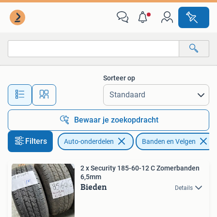
Banden en Velgen
Sorteer op
Alle afstanden…
Bewaar je zoekopdracht
Filters
Auto-onderdelen
Banden en Velgen
2 x Security 185-60-12 C Zomerbanden
6,5mm
Bieden
Details