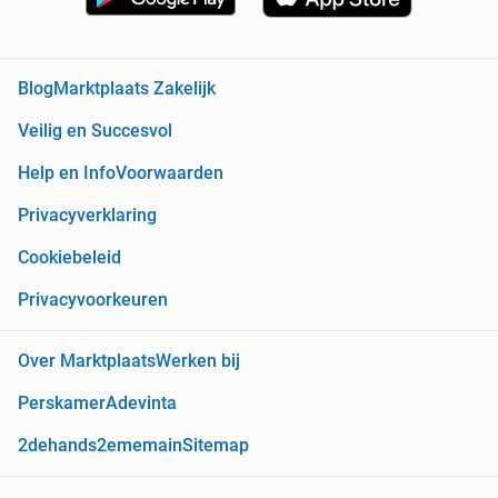
Blog
Marktplaats Zakelijk
Veilig en Succesvol
Help en Info
Voorwaarden
Privacyverklaring
Cookiebeleid
Privacyvoorkeuren
Over Marktplaats
Werken bij
Perskamer
Adevinta
2dehands
2ememain
Sitemap