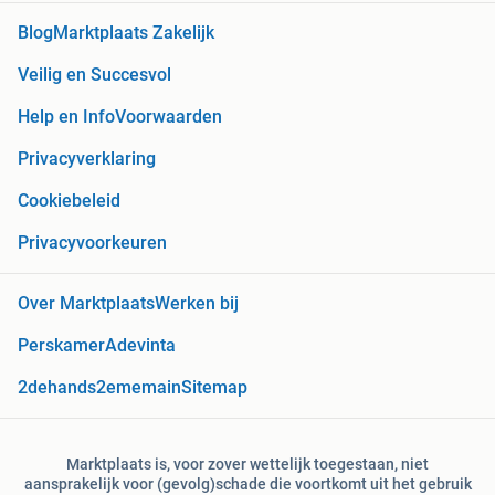
Blog
Marktplaats Zakelijk
Veilig en Succesvol
Help en Info
Voorwaarden
Privacyverklaring
Cookiebeleid
Privacyvoorkeuren
Over Marktplaats
Werken bij
Perskamer
Adevinta
2dehands
2ememain
Sitemap
Marktplaats is, voor zover wettelijk toegestaan, niet
aansprakelijk voor (gevolg)schade die voortkomt uit het gebruik