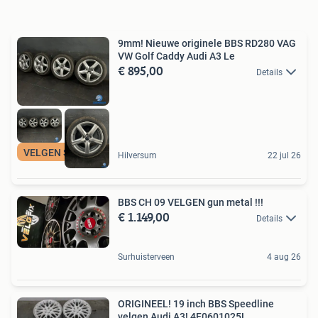
9mm! Nieuwe originele BBS RD280 VAG
VW Golf Caddy Audi A3 Le
€ 895,00
Details
VELGEN SPECIALIST
Hilversum
22 jul 26
BBS CH 09 VELGEN gun metal !!!
€ 1.149,00
Details
Surhuisterveen
4 aug 26
ORIGINEEL! 19 inch BBS Speedline
velgen Audi A3! 4F0601025L