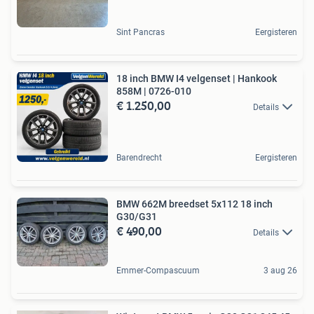
Sint Pancras
Eergisteren
18 inch BMW I4 velgenset | Hankook
858M | 0726-010
€ 1.250,00
Details
Barendrecht
Eergisteren
BMW 662M breedset 5x112 18 inch
G30/G31
€ 490,00
Details
Emmer-Compascuum
3 aug 26