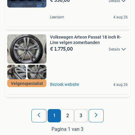
Details
Leerdam
4 aug 26
Volkswagen Arteon Passat 18 inch R-
Line velgen zomerbanden
€ 1.775,00
Details
Velgenspecialist
Bezoek website
4 aug 26
1
2
3
Pagina 1 van 3