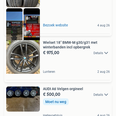
2x 245 45 19
Bezoek website
4 aug 26
Wielset 18” BMW-M g30/g31 met
winterbanden incl opbergrek
€ 975,00
Details
Lunteren
2 aug 26
AUDI A6 Velgen orgineel
€ 500,00
Details
Moet nu weg
Hellevoetsluis
4 aug 26