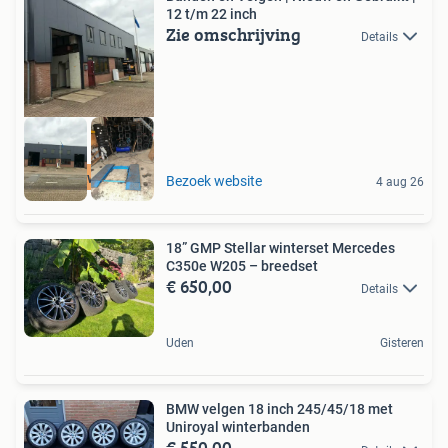
12 t/m 22 inch
Zie omschrijving
Details
Hoge kwaliteit
Bezoek website
4 aug 26
18” GMP Stellar winterset Mercedes
C350e W205 – breedset
€ 650,00
Details
Uden
Gisteren
BMW velgen 18 inch 245/45/18 met
Uniroyal winterbanden
€ 550,00